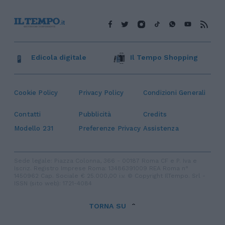
Edicola digitale
Il Tempo Shopping
Cookie Policy
Privacy Policy
Condizioni Generali
Contatti
Pubblicità
Credits
Modello 231
Preferenze Privacy
Assistenza
Sede legale: Piazza Colonna, 366 - 00187 Roma CF e P. Iva e
Iscriz. Registro Imprese Roma: 13486391009 REA Roma n°
1450962 Cap. Sociale € 25.000,00 i.v. © Copyright IlTempo. Srl -
ISSN (sito web): 1721-4084
TORNA SU