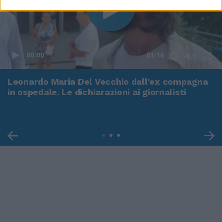
00:00
01:16
Leonardo Maria Del Vecchio dall'ex compagna
in ospedale. Le dichiarazioni ai giornalisti