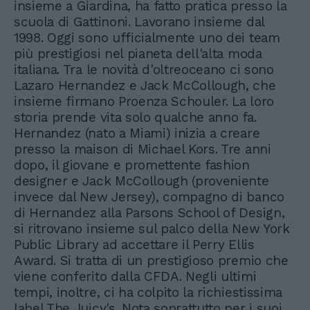
insieme a Giardina, ha fatto pratica presso la
scuola di Gattinoni. Lavorano insieme dal
1998. Oggi sono ufficialmente uno dei team
più prestigiosi nel pianeta dell'alta moda
italiana. Tra le novità d'oltreoceano ci sono
Lazaro Hernandez e Jack McCollough, che
insieme firmano Proenza Schouler. La loro
storia prende vita solo qualche anno fa.
Hernandez (nato a Miami) inizia a creare
presso la maison di Michael Kors. Tre anni
dopo, il giovane e promettente fashion
designer e Jack McCollough (proveniente
invece dal New Jersey), compagno di banco
di Hernandez alla Parsons School of Design,
si ritrovano insieme sul palco della New York
Public Library ad accettare il Perry Ellis
Award. Si tratta di un prestigioso premio che
viene conferito dalla CFDA. Negli ultimi
tempi, inoltre, ci ha colpito la richiestissima
label The Juicy's. Nota soprattutto per i suoi