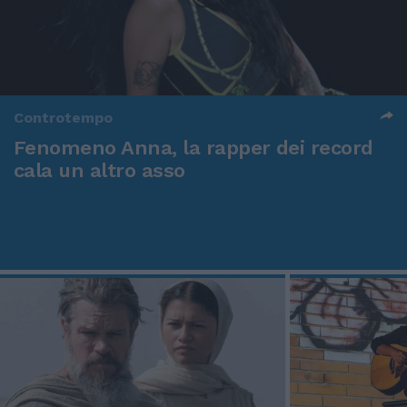
Controtempo
Fenomeno Anna, la rapper dei record
cala un altro asso