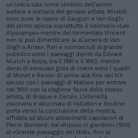
un'unica sala come simbolo dell'animo
audace e solitario del geniale artista. Mirabili
sono pure le opere di Gauguin e Van Gogh:
del primo spicca soprattutto il visionario «Les
Alyscamps» mentre del tormentato Vincent
non si può dimenticare la «Camera di Van
Gogh a Arles». Rari e sconosciuti al grande
pubblico sono i paesaggi dipinti da Edvard
Munch a Nizza, tra il 1891 e il 1892, mentre
densi di sensuale gioia di vivere sono i quadri
di Monet e Renoir. Si arriva alla fine del XIX
secolo con i paesaggi di Matisse per entrare
nel '900 con la stagione fauve dello stesso
artista, di Braque e Derain. L'intensità
visionaria e allucinata di Vallotton e Soutine
porta verso la conclusione della mostra,
affidata ad alcuni abbacinanti capolavori di
Pierre Bonnard: dal «Riposo in giardino» (1914)
al «Grande paesaggio del Midi», fino al