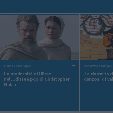
Controtempo
Controtempo
La modernità di Ulisse
La rinascita 
nell'Odissea pop di Christopher
canzoni di Va
Nolan