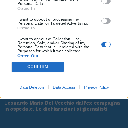
Personal Data.
Opted In
I want to opt-out of processing my
Personal Data for Targeted Advertising.
Opted In
I want to opt-out of Collection, Use,
Retention, Sale, and/or Sharing of my
Personal Data that Is Unrelated with the
Purposes for which it was collected.
Opted Out
CONFIRM
00:00
01:16
Data Deletion
Data Access
Privacy Policy
Leonardo Maria Del Vecchio dall'ex compagna
in ospedale. Le dichiarazioni ai giornalisti