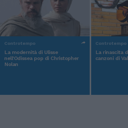
Controtempo
Controtempo
La modernità di Ulisse
La rinascita 
nell'Odissea pop di Christopher
canzoni di Va
Nolan