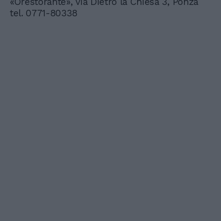
«Orestorante», via Dietro la Chiesa 3, Ponza
tel. 0771-80338