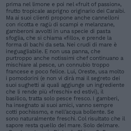
prima nel limone e poi nel «fruit of passion»,
frutto tropicale asprigno originario dei Caraibi.
Ma ai suoi clienti propone anche cannelloni
con ricotta e ragù di scampi e melanzane,
gamberoni avvolti in una specie di pasta
sfoglia, che si chiama «fillo», e prende la
forma di bachi da seta. Nei crudi di mare è
ineguagliabile. E non usa panna, che
purtroppo anche notissimi chef continuano a
mischiare al pesce, un connubio troppo
francese e poco felice. Lui, Oreste, usa molto
i pomodorini (e non vi dirà mai il segreto dei
suoi sughetti ai quali aggiunge un ingrediente
che li rende più «freschi» ed estivi), il
basilico, tratta solo pesce fresco. I gamberi,
ha insegnato ai suoi amici, vanno sempre
cotti pochissmo, e nell'acqua bollente. Se
sono naturalmente freschi. Col risultato che il
sapore resta quello del mare. Solo delmare.