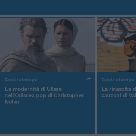
Controtempo
Controtempo
La modernità di Ulisse
La rinascita 
nell'Odissea pop di Christopher
canzoni di Va
Nolan