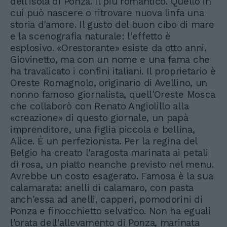
dell'isola di Ponza. Il più romantico. Quello in
cui può nascere o ritrovare nuova linfa una
storia d'amore. Il gusto del buon cibo di mare
e la scenografia naturale: l'effetto è
esplosivo. «Orestorante» esiste da otto anni.
Giovinetto, ma con un nome e una fama che
ha travalicato i confini italiani. Il proprietario è
Oreste Romagnolo, originario di Avellino, un
nonno famoso giornalista, quell'Oreste Mosca
che collaborò con Renato Angiolillo alla
«creazione» di questo giornale, un papà
imprenditore, una figlia piccola e bellina,
Alice. È un perfezionista. Per la regina del
Belgio ha creato l'aragosta marinata ai petali
di rosa, un piatto neanche previsto nel menu.
Avrebbe un costo esagerato. Famosa è la sua
calamarata: anelli di calamaro, con pasta
anch'essa ad anelli, capperi, pomodorini di
Ponza e finocchietto selvatico. Non ha eguali
l'orata dell'allevamento di Ponza, marinata