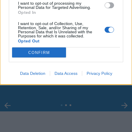
I want to opt-out of processing my
Personal Data for Targeted Advertising.
Opted In
I want to opt-out of Collection, Use,
Retention, Sale, and/or Sharing of my
Personal Data that Is Unrelated with the
Purposes for which it was collected.
Opted Out
CONFIRM
00:00
01:16
Leonardo Maria Del Vecchio dall'ex compagna
Data Deletion
Data Access
Privacy Policy
in ospedale. Le dichiarazioni ai giornalisti