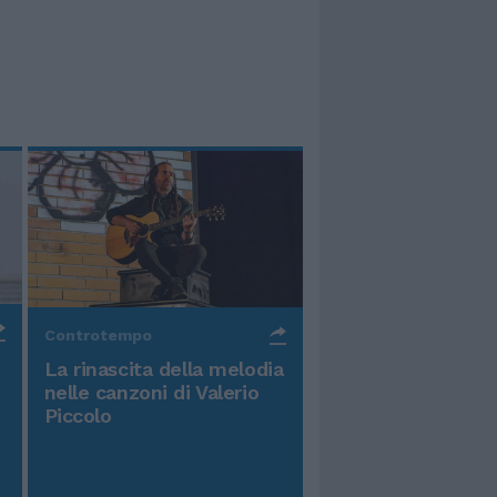
Controtempo
La rinascita della melodia
nelle canzoni di Valerio
Piccolo