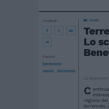
HOME
Condividi:
Terre
Lo sc
Bene
Esplora:
benevento
sannio
terremoto
22 dicembre 
C
ontinua
interes
regione del
terremoto, 