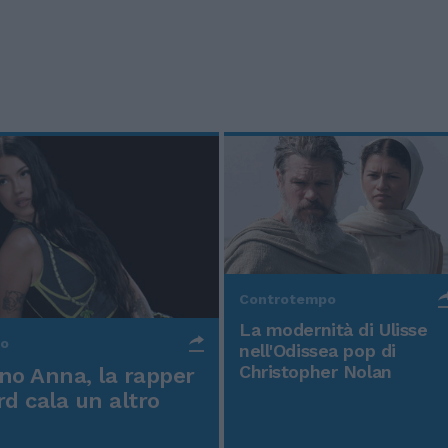
Controtempo
La modernità di Ulisse
po
nell'Odissea pop di
Christopher Nolan
o Anna, la rapper
rd cala un altro