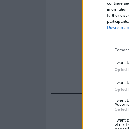
continue se
information 
further disc
participants
Downstream 
Persona
I want t
Opted 
I want t
Opted 
I want 
Advertis
Opted 
I want t
of my P
was col