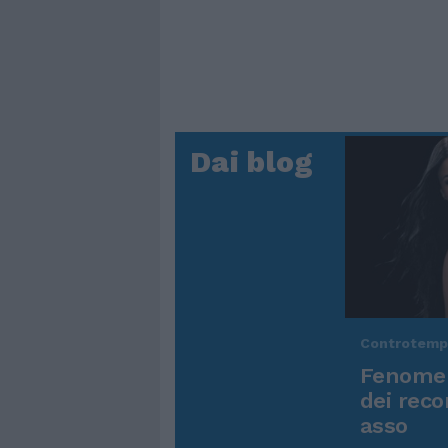
Dai blog
Controtem
Fenomen
dei reco
asso