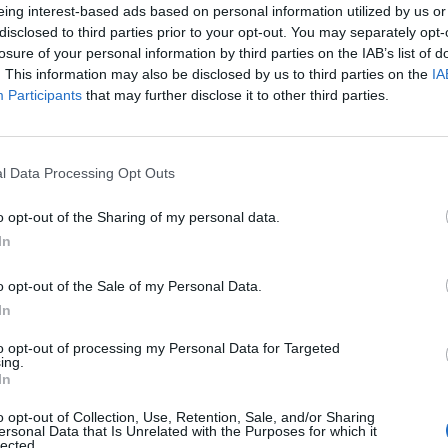
eing interest-based ads based on personal information utilized by us or
disclosed to third parties prior to your opt-out. You may separately opt-
losure of your personal information by third parties on the IAB’s list of
. This information may also be disclosed by us to third parties on the
IA
Participants
that may further disclose it to other third parties.
Le
l Data Processing Opt Outs
da
Rudy Giuliani a Come States?
Le
o opt-out of the Sharing of my personal data.
Trump, Meloni e la strategia
In
americana
o opt-out of the Sale of my Personal Data.
In
to opt-out of processing my Personal Data for Targeted
ing.
In
o opt-out of Collection, Use, Retention, Sale, and/or Sharing
ersonal Data that Is Unrelated with the Purposes for which it
lected.