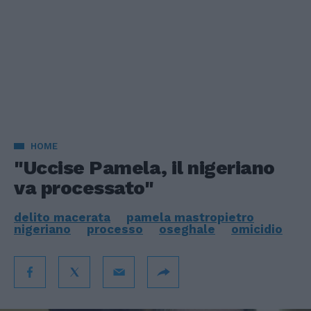
HOME
"Uccise Pamela, il nigeriano
va processato"
delito macerata
pamela mastropietro
nigeriano
processo
oseghale
omicidio