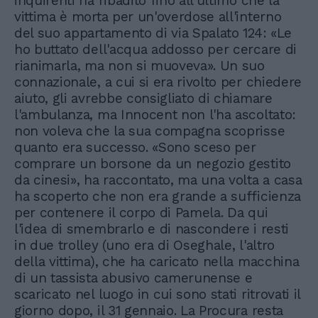
inquirenti ha ribadito fino all'ultimo che la
vittima è morta per un'overdose all'interno
del suo appartamento di via Spalato 124: «Le
ho buttato dell'acqua addosso per cercare di
rianimarla, ma non si muoveva». Un suo
connazionale, a cui si era rivolto per chiedere
aiuto, gli avrebbe consigliato di chiamare
l'ambulanza, ma Innocent non l'ha ascoltato:
non voleva che la sua compagna scoprisse
quanto era successo. «Sono sceso per
comprare un borsone da un negozio gestito
da cinesi», ha raccontato, ma una volta a casa
ha scoperto che non era grande a sufficienza
per contenere il corpo di Pamela. Da qui
l'idea di smembrarlo e di nascondere i resti
in due trolley (uno era di Oseghale, l'altro
della vittima), che ha caricato nella macchina
di un tassista abusivo camerunense e
scaricato nel luogo in cui sono stati ritrovati il
giorno dopo, il 31 gennaio. La Procura resta