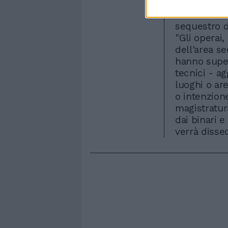
Pioltello e T
due binari 
sequestro da
"Gli operai
dell'area se
hanno super
tecnici - a
luoghi o ar
o intenzione
magistratur
dai binari e
verrà disse