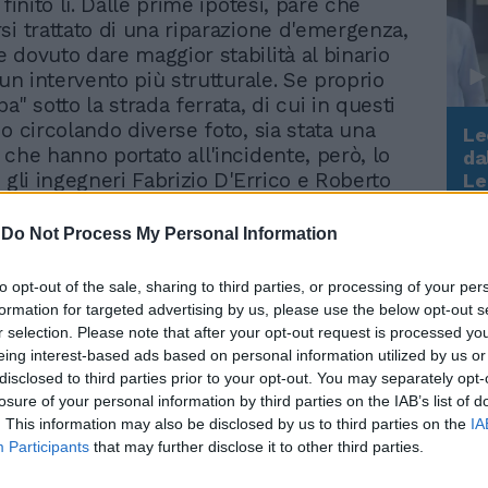
 finito lì. Dalle prime ipotesi, pare che
si trattato di una riparazione d'emergenza,
 dovuto dare maggior stabilità al binario
 un intervento più strutturale. Se proprio
a" sotto la strada ferrata, di cui in questi
o circolando diverse foto, sia stata una
Le
 che hanno portato all'incidente, però, lo
da
Rudy Giuliani a Come States?
 gli ingegneri Fabrizio D'Errico e Roberto
Le
Trump, Meloni e la strategia
onsulenti nominati dalla Procura. Fino a
americana
oro relazione non sarà sul tavolo dal
-
Do Not Process My Personal Information
 aggiunto Tiziana Siciliano e dai pm Maura
 Leonardo Lesti difficilmente arriveranno
to opt-out of the sale, sharing to third parties, or processing of your per
cise. Da due giorni i consulenti sono al
formation for targeted advertising by us, please use the below opt-out s
eme alla polizia scientifica e alla Polfer,
r selection. Please note that after your opt-out request is processed y
perché si sia staccato un pezzo di 23
eing interest-based ads based on personal information utilized by us or
dalle rotaie, da cui mancano anche due
disclosed to third parties prior to your opt-out. You may separately opt-
losure of your personal information by third parties on the IAB’s list of
traversina di cemento, proprio in
. This information may also be disclosed by us to third parties on the
IA
nza del giunto che è "saltato", è usurata.
Participants
that may further disclose it to other third parties.
ondizioni anche i carrelli del convoglio
rticolare quello della terza carrozza, che