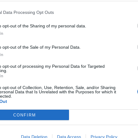
 binari, si è inclinata trascinando con se
arta carrozza e ha finito la sua corsa
l Data Processing Opt Outs
lo a 300 metri dalla stazione di Pioltello.
portanti arriveranno anche dalle autopsie
o opt-out of the Sharing of my personal data.
lle tre pendolari morte del disastro
In
, che verranno eseguite la prossima
uasi un centinaio, invece, i viaggiatori che
o opt-out of the Sale of my Personal Data.
 feriti nel disastro. Nel frattempo, questa
In
ttro operai di Rfi che indossavano le
to opt-out of processing my Personal Data for Targeted
ll?azienda di trasporto sono stati sorpresi
ing.
a lungo i binari di Pioltello, a un centinaio
In
 cosidetto "punto zero" della linea
o opt-out of Collection, Use, Retention, Sale, and/or Sharing
dov'è deragliato il treno. I quattro si
ersonal Data that Is Unrelated with the Purposes for which it
lected.
ll?interno dell?area messa sotto
Out
alla magistratura e per questo sono stati
uestura, identificati e denunciati per
CONFIRM
i sigilli. Sequestrato anche tutto il
 cui erano in possesso. "I tecnici erano
sclusivamente in controlli tecnici tra
Data Deletion
Data Access
Privacy Policy