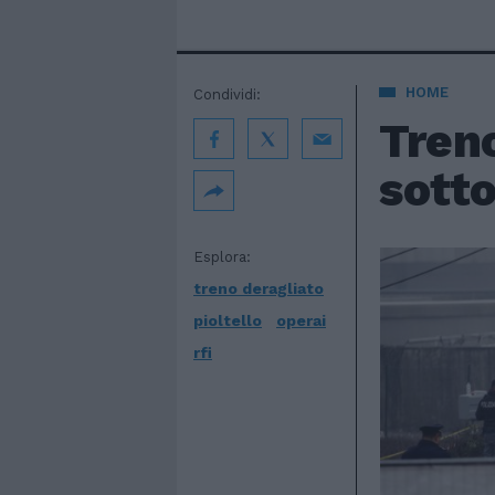
HOME
Condividi:
Treno
sotto
Esplora:
treno deragliato
pioltello
operai
rfi