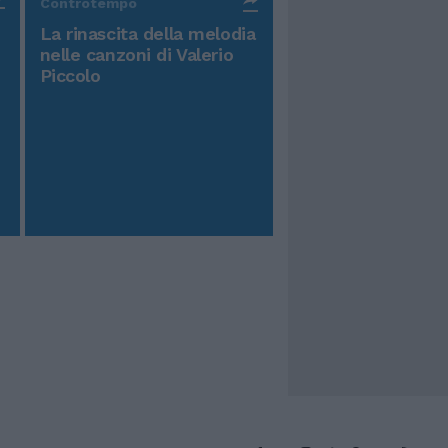
Controtempo
La rinascita della melodia
nelle canzoni di Valerio
Piccolo