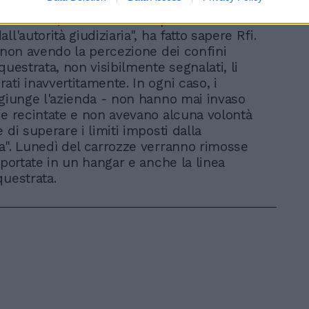
reviglio in vista della riapertura degli altri
della linea, nelle zone non poste sotto
ll'autorità giudiziaria", ha fatto sapere Rfi.
, non avendo la percezione dei confini
questrata, non visibilmente segnalati, li
ati inavvertitamente. In ogni caso, i
ggiunge l'azienda - non hanno mai invaso
ee recintate e non avevano alcuna volontà
 di superare i limiti imposti dalla
a". Lunedì del carrozze verranno rimosse
 portate in un hangar e anche la linea
questrata.