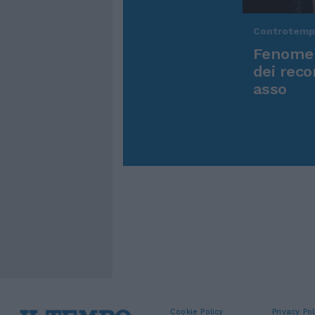
Controtem
Fenomen
dei reco
asso
Cookie Policy
Privacy Pol