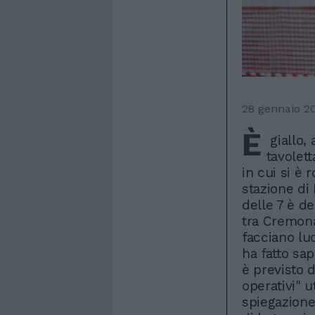
28 gennaio 2
È
giallo,
tavolett
in cui si è 
stazione di
delle 7 è d
tra Cremona
facciano luc
ha fatto sap
è previsto 
operativi" u
spiegazione