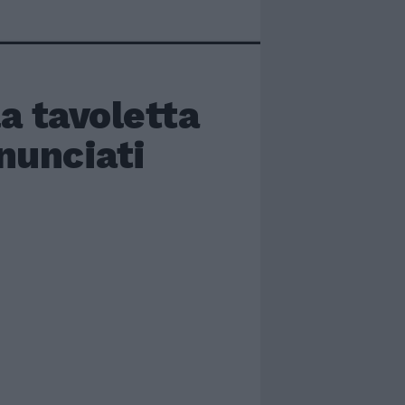
la tavoletta
enunciati