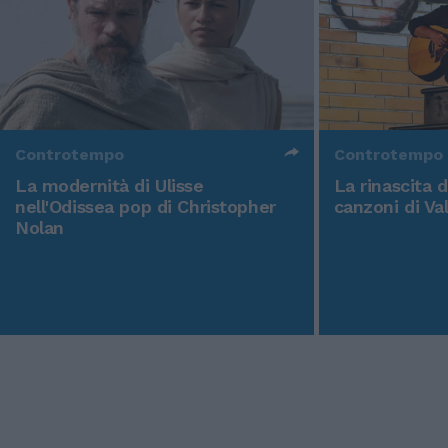
Controtempo
Controtempo
La modernità di Ulisse
La rinascita 
nell'Odissea pop di Christopher
canzoni di Va
Nolan