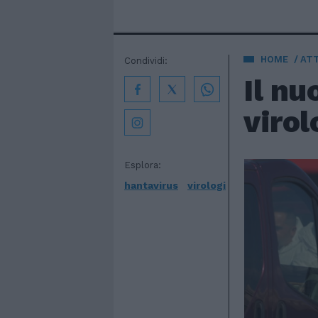
HOME
AT
Condividi:
Il nu
virol
Esplora:
hantavirus
virologi