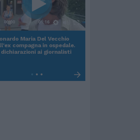
00:00
01:16
onardo Maria Del Vecchio
Terremoto, viene g
ll'ex compagna in ospedale.
video impressiona
 dichiarazioni ai giornalisti