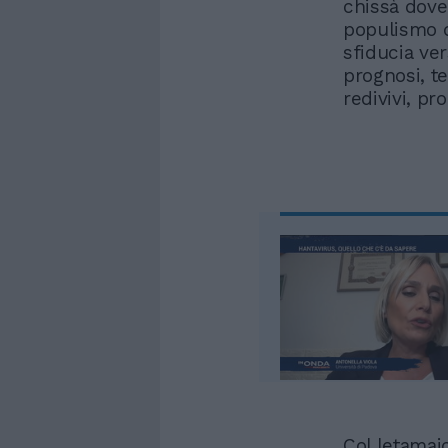
chissà dove
populismo d
sfiducia ver
prognosi, te
redivivi, pr
Col letamai