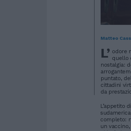
Matteo Cass
L’
odore n
quello d
nostalgia: d
arroganteme
puntato, de
cittadini vir
da prestaz
L’appetito d
sudamerican
completo: n
un vaccino,