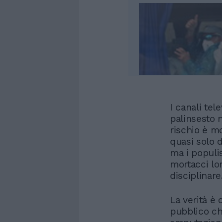
I canali tel
palinsesto n
rischio è m
quasi solo d
ma i populi
mortacci lor
disciplinare
La verità è 
pubblico ch