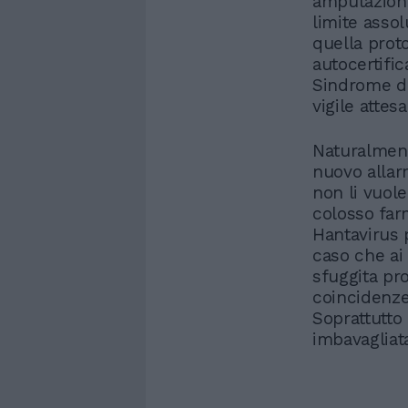
amputazione
limite assol
quella prot
autocertifi
Sindrome di
vigile attes
Naturalment
nuovo allarm
non li vuol
colosso far
Hantavirus p
caso che ai 
sfuggita pr
coincidenze
Soprattutto 
imbavagliat