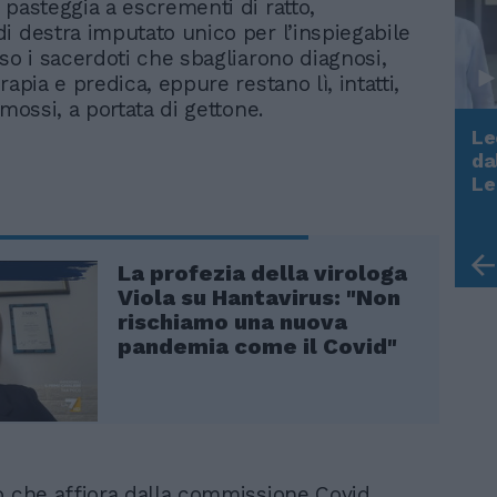
 pasteggia a escrementi di ratto,
i destra imputato unico per l’inspiegabile
so i sacerdoti che sbagliarono diagnosi,
rapia e predica, eppure restano lì, intatti,
omossi, a portata di gettone.
Le
da
Rudy Giuliani a Come States?
Le
Trump, Meloni e la strategia
americana
La profezia della virologa
Viola su Hantavirus: "Non
rischiamo una nuova
pandemia come il Covid"
o che affiora dalla commissione Covid