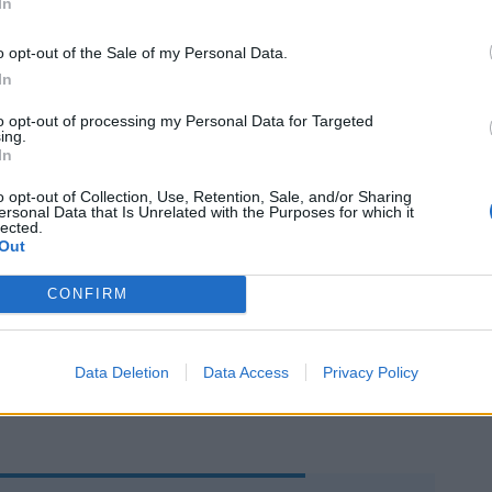
In
on annesso libro: «La lezione del Covid
segnato niente». Vero. Solo che la lezione
o opt-out of the Sale of my Personal Data.
di quella che intendono loro. Nel
In
oliti sospetti: no-vax, governi
li (indovinate quali), salute pubblica
to opt-out of processing my Personal Data for Targeted
ing.
dai barbari. Prima chela pandemia
In
’è già il peccatore da mettere al rogo. Non
dizione precedente, gestì male, nascose
o opt-out of Collection, Use, Retention, Sale, and/or Sharing
ersonal Data that Is Unrelated with the Purposes for which it
ose troppo, capì poco, censurò molto e
lected.
ra a rifare lo stesso numero. No. Quelli
Out
tono, figurarsi. E pare di sentire la
entre il divulgatore, pur catastrofista e
CONFIRM
 ammette: «Credo che la scamperemo per
a nave». Mala prossima volta, signora mia...
Data Deletion
Data Access
Privacy Policy