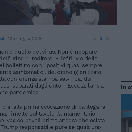
a
a
ol
12 maggio 2026
a
on è quello del virus. Non è neppure
ell’urina di roditore. È l’effluvio della
el bollettino con i positivi quasi sempre
nte asintomatici, del ditino igienizzato
lla conferenza stampa salvifica, dei
tuosi separati dagli untori. Eccola, l’ansia
In 
ione pandemica.
i chi, alla prima evocazione di pantegana
a, rimette sul tavolo l’armamentario
o-vax colpevoli prima ancora che esista
 Trump responsabile pure se qualcuno