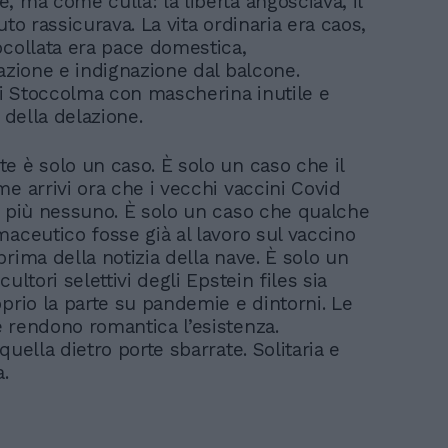
, ma come culla: la libertà angosciava, il
uto rassicurava. La vita ordinaria era caos,
ocollata era pace domestica,
cazione e indignazione dal balcone.
 Stoccolma con mascherina inutile e
a della delazione.
e è solo un caso. È solo un caso che il
e arrivi ora che i vecchi vaccini Covid
e più nessuno. È solo un caso che qualche
maceutico fosse già al lavoro sul vaccino
rima della notizia della nave. È solo un
cultori selettivi degli Epstein files sia
oprio la parte su pandemie e dintorni. Le
 rendono romantica l’esistenza.
quella dietro porte sbarrate. Solitaria e
a.