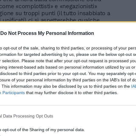
ome «complottisti» e «negazionisti»
ione su troppi punti (il tutto insabbiato a
 unificati) ci si aspetterebbe qualche
ituzionale, se non dei processi. Macché.
-
Do Not Process My Personal Information
entir pronunciare Hantavirus perché il
to opt-out of the sale, sharing to third parties, or processing of your per
riaccendesse: uffici del panico redazionale
formation for targeted advertising by us, please use the below opt-out s
el «lo dice la scienza» (cioè, spesso, chi ha
r selection. Please note that after your opt-out request is processed y
i e pretende comunque obbedienza oggi)
eing interest-based ads based on personal information utilized by us or
o il clima del 2020.
disclosed to third parties prior to your opt-out. You may separately opt-
losure of your personal information by third parties on the IAB’s list of
 un format. La sorveglianza sociale, una
. This information may also be disclosed by us to third parties on the
IA
iata, diventa repertorio. E allora il copione
Participants
that may further disclose it to other third parties.
o. Un giornalone apre in prima:
s fa paura, più controlli alle frontiere».
siderio?
l Data Processing Opt Outs
a 7 è monografia del contagio, poi il prof
o opt-out of the Sharing of my personal data.
oni del pericolo», e prima l’esperto di salti