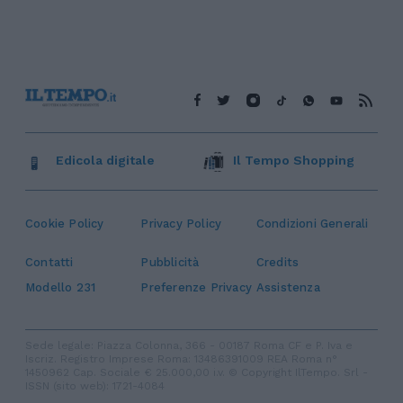
Controtempo
Controtempo
La modernità di Ulisse
La rinascita 
nell'Odissea pop di Christopher
canzoni di Va
Nolan