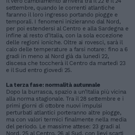
Il vero cambiamento arriverà tra il 22 e il 24
settembre, quando le correnti atlantiche
faranno il loro ingresso portando piogge e
temporali. I fenomeni inizieranno dal Nord,
per poi estendersi al Centro e alla Sardegna e
infine al resto d’Italia, con la sola eccezione
delle regioni ioniche. Oltre ai rovesci, sarà il
calo delle temperature a farsi notare: fino a 6
gradi in meno al Nord già da lunedì 22,
discesa che toccherà il Centro da martedì 23
e il Sud entro giovedì 25.
La terza fase: normalità autunnale
Dopo la burrasca, spazio a un’Italia più vicina
alla norma stagionale. Tra il 28 settembre e i
primi giorni di ottobre nuovi impulsi
perturbati atlantici porteranno altre piogge,
ma con valori termici finalmente nella media
del periodo. Le massime attese: 23 gradi al
Nord, 25 al Centro, 26 al Sud, con lievi scarti