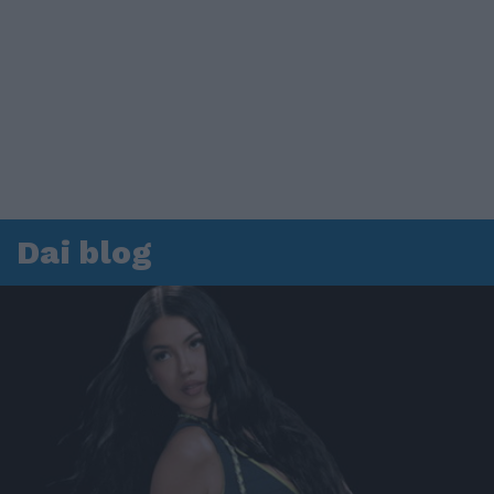
00:00
01:16
Leonardo Maria Del Vecchio dall'ex compagna
in ospedale. Le dichiarazioni ai giornalisti