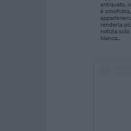
antiquato, 
è omofobia,
appartenenz
renderla più
notizia solo
bianca...