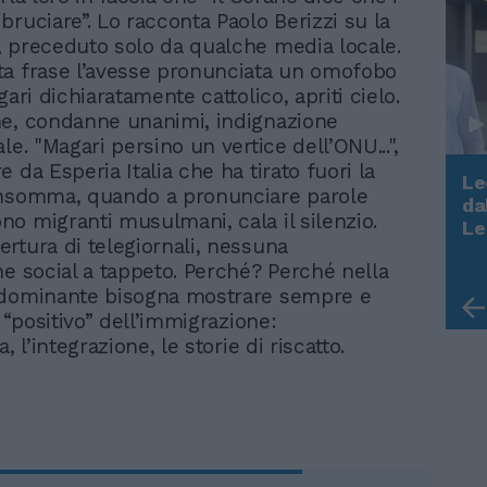
bruciare”. Lo racconta Paolo Berizzi su la
 preceduto solo da qualche media locale.
a frase l’avesse pronunciata un omofobo
gari dichiaratamente cattolico, apriti cielo.
e, condanne unanimi, indignazione
le. "Magari persino un vertice dell’ONU...",
 da Esperia Italia che ha tirato fuori la
Le
Insomma, quando a pronunciare parole
da
o migranti musulmani, cala il silenzio.
Rudy Giuliani a Come States?
Le
Trump, Meloni e la strategia
rtura di telegiornali, nessuna
americana
ne social a tappeto. Perché? Perché nella
 dominante bisogna mostrare sempre e
o “positivo” dell’immigrazione:
, l’integrazione, le storie di riscatto.