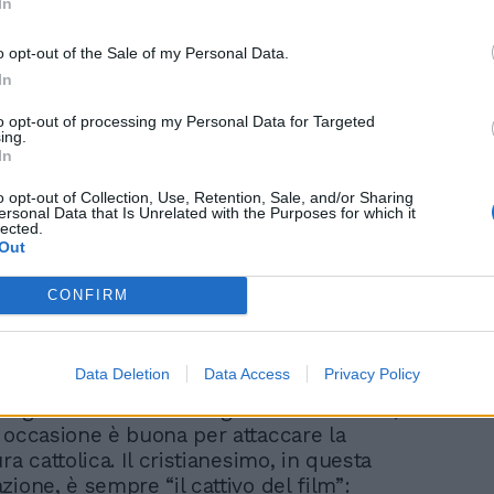
In
o opt-out of the Sale of my Personal Data.
In
to opt-out of processing my Personal Data for Targeted
ing.
Italia col burqa: dalla
In
scuola alla pallavolista. E
c'è chi guida a volto
o opt-out of Collection, Use, Retention, Sale, and/or Sharing
ersonal Data that Is Unrelated with the Purposes for which it
coperto
lected.
Out
CONFIRM
nzio in un’Italia dove sfilate in burquini –
Data Deletion
Data Access
Privacy Policy
oppressione femminile in molti Paesi
vengono salutate come gesti rivoluzionari,
 occasione è buona per attaccare la
ra cattolica. Il cristianesimo, in questa
ione, è sempre “il cattivo del film”: