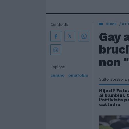
HOME
AT
Condividi:
Gay a
bruci
non "
Esplora:
corano
omofobia
Sullo stesso a
Hijazi? Fa l
ai bambini.
l'attivista p
cattedra