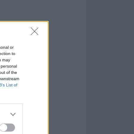
sonal or
ection to
ou may
 personal
out of the
 downstream
B’s List of