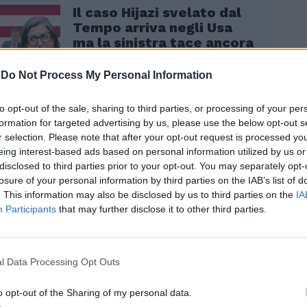
Il caso Hijazi svelato dal
Tempo arriva negli Usa
ma la sinistra tace ancora
-
Do Not Process My Personal Information
to opt-out of the sale, sharing to third parties, or processing of your per
formation for targeted advertising by us, please use the below opt-out s
r selection. Please note that after your opt-out request is processed y
ati un bacio veloce e abbiamo iniziato a
eing interest-based ads based on personal information utilized by us or
ano nella mano. Nulla di strano, nulla di
disclosed to third parties prior to your opt-out. You may separately opt-
o. Solo noi, come sempre", raccontano i
losure of your personal information by third parties on the IAB’s list of
 aggrediti a Il Dolomite. Poco dopo
. This information may also be disclosed by us to third parties on the
IA
e verbale di un gruppo di nordafricani: “Il
Participants
that may further disclose it to other third parties.
 che i gay devono bruciare”. “Appena
entita – dicono - li abbiamo guardati e poi
ati e siamo andati via. Ci hanno farfugliato
l Data Processing Opt Outs
n abbiamo capito, l'importante in quel
 allontanarsi. Non volevamo rischiare
o opt-out of the Sharing of my personal data.
azione degenerasse”.