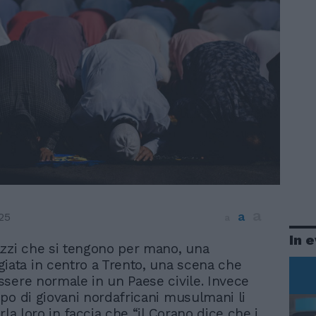
a
a
25
a
In 
zzi che si tengono per mano, una
iata in centro a Trento, una scena che
sere normale in un Paese civile. Invece
po di giovani nordafricani musulmani li
rla loro in faccia che “il Corano dice che i