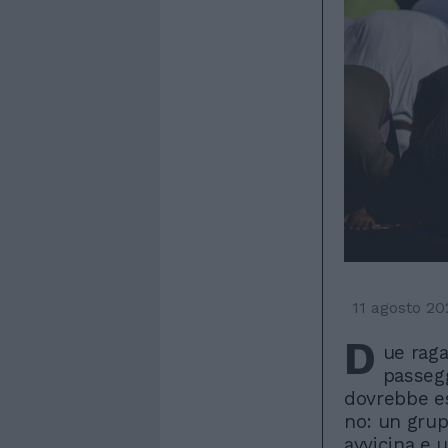
11 agosto 20
D
ue raga
passegg
dovrebbe es
no: un grup
avvicina e u