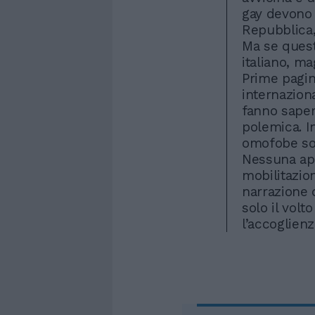
gay devono 
Repubblica,
Ma se quest
italiano, ma
Prime pagin
internaziona
fanno sapere
polemica. 
omofobe son
Nessuna ape
mobilitazio
narrazione
solo il volt
l’accoglienza