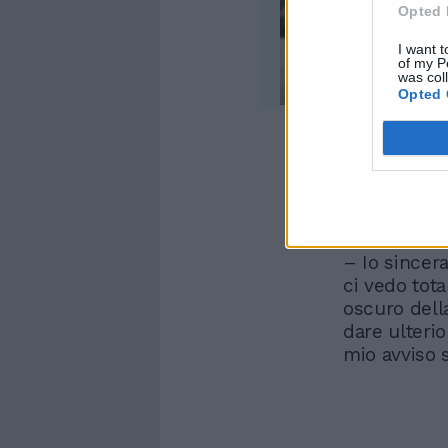
Opted 
I want t
of my P
was col
Opted 
Nessun dubb
sottolinea 
di Stasi: “
essere succ
– Io since
ci vedo tot
oscuro dell
dare ulterio
mio avviso s