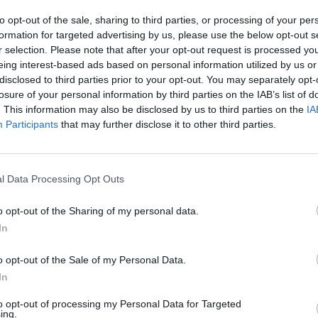
to opt-out of the sale, sharing to third parties, or processing of your per
formation for targeted advertising by us, please use the below opt-out s
r selection. Please note that after your opt-out request is processed y
 della tesi quindi sarebbe stato l’alibi
eing interest-based ads based on personal information utilized by us or
r Stasi e Abbate per sgomberare il campo
disclosed to third parties prior to your opt-out. You may separately opt-
dalle suggestioni spiega: “Dalle 9.35,
losure of your personal information by third parties on the IAB’s list of
gga al computer, fino alle 12.20 è lì –
. This information may also be disclosed by us to third parties on the
IA
Participants
that may further disclose it to other third parties.
 nella relazione dei RIS del 2007 veniva
e non risultava che ci fosse una persona al
alvo poi in giudizio invece viene fuori che
loggato, 10.17 inizia a lavorare fino alle
l Data Processing Opt Outs
o opt-out of the Sharing of my personal data.
In
o opt-out of the Sale of my Personal Data.
In
L'avvocato di Sempio
to opt-out of processing my Personal Data for Targeted
sgancia la teoria tra
ing.