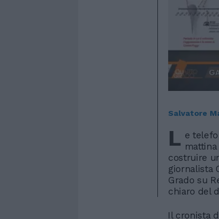
Salvatore Ma
L
e telefo
mattina
costruire un
giornalista
Grado su Re
chiaro del d
Il cronista 