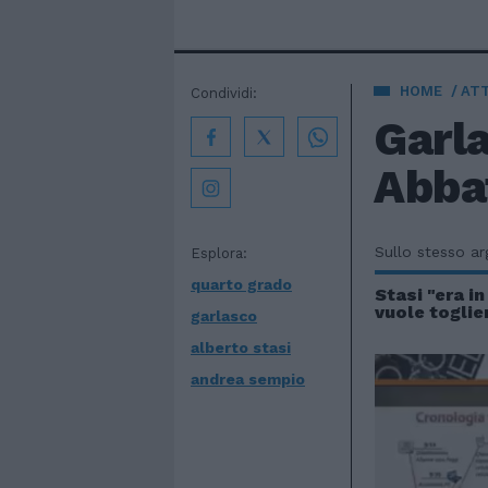
HOME
AT
Condividi:
Garla
Abbat
Sullo stesso a
Esplora:
quarto grado
Stasi "era i
vuole toglier
garlasco
alberto stasi
andrea sempio