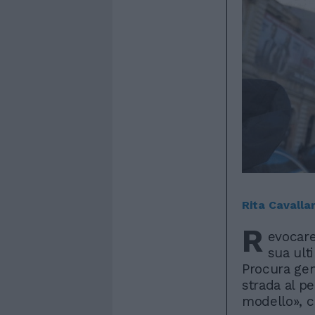
Rita Cavalla
R
evocare
sua ult
Procura gen
strada al p
modello», c