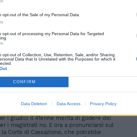
lutato invece positivamente, sulla base
In
amento di Stasi e delle relazioni degli
o opt-out of the Sale of my Personal Data.
In
to opt-out of processing my Personal Data for Targeted
ing.
In
o opt-out of Collection, Use, Retention, Sale, and/or Sharing
ersonal Data that Is Unrelated with the Purposes for which it
"Le vedevo": il testimone
lected.
del santuario tira in ballo
Out
le gemelle Cappa
CONFIRM
Data Deletion
Data Access
Privacy Policy
r i giudici il 41enne merita di godere del
er i magistrati no. E ora a pronunciarsi sul
à la Corte di Cassazione, che potrebbe