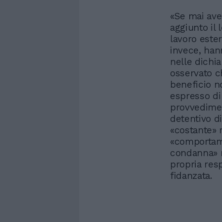
«Se mai ave
aggiunto il 
lavoro ester
invece, han
nelle dichia
osservato c
beneficio n
espresso di 
provvedimen
detentivo di
«costante» r
«comportame
condanna» n
propria resp
fidanzata.