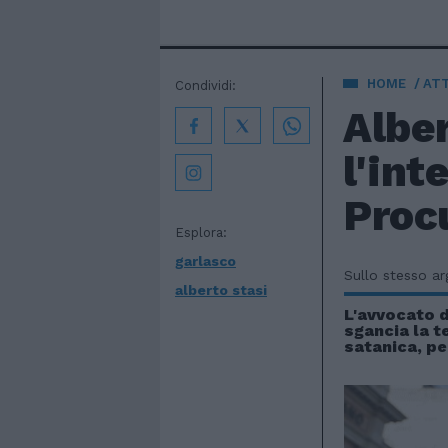
HOME
AT
Condividi:
Alber
l'int
Proc
Esplora:
garlasco
Sullo stesso a
alberto stasi
L'avvocato 
sgancia la t
satanica, ped