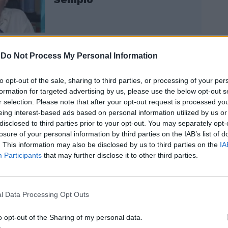
-
Do Not Process My Personal Information
ontendere l’intervista rilasciata a Le Iene
2025, andata in onda il 30 marzo, che il
to opt-out of the sale, sharing to third parties, or processing of your per
egistrato durante un "permesso premio"
formation for targeted advertising by us, please use the below opt-out s
di Bollate per motivi familiari. A certificare
r selection. Please note that after your opt-out request is processed y
zza del comportamento di Stasi, che non
eing interest-based ads based on personal information utilized by us or
a chiedere alcuna autorizzazione proprio
disclosed to third parties prior to your opt-out. You may separately opt-
losure of your personal information by third parties on the IAB’s list of
ermesso premio, un documento inviato ai
. This information may also be disclosed by us to third parties on the
IA
a Sorveglianza dal direttore del
Participants
that may further disclose it to other third parties.
o, Giorgio Leggieri, per il quale «non si
e infrazioni alle prescrizioni». Una
ione non sufficiente secondo la Procura
oiché il permesso premio sarebbe
l Data Processing Opt Outs
 alcune «finalità» specifiche e l’intervista
rebbe una «violazione» nell’ambito di un
o opt-out of the Sharing of my personal data.