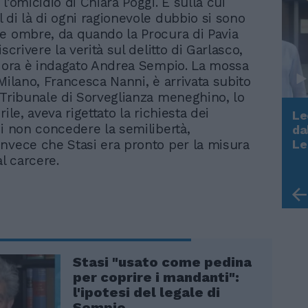
l’omicidio di Chiara Poggi. E sulla cui
 di là di ogni ragionevole dubbio si sono
e ombre, da quando la Procura di Pavia
iscrivere la verità sul delitto di Garlasco,
e ora è indagato Andrea Sempio. La mossa
 Milano, Francesca Nanni, è arrivata subito
 Tribunale di Sorveglianza meneghino, lo
rile, aveva rigettato la richiesta dei
Le
di non concedere la semilibertà,
da
Rudy Giuliani a Come States?
nvece che Stasi era pronto per la misura
Le
Trump, Meloni e la strategia
al carcere.
americana
Stasi "usato come pedina
per coprire i mandanti":
l'ipotesi del legale di
Sempio