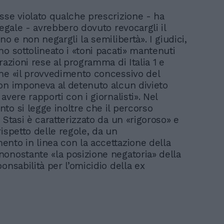
sse violato qualche prescrizione - ha
legale - avrebbero dovuto revocargli il
no e non negargli la semilibertà». I giudici,
no sottolineato i «toni pacati» mantenuti
razioni rese al programma di Italia 1 e
he «il provvedimento concessivo del
on imponeva al detenuto alcun divieto
avere rapporti con i giornalisti». Nel
to si legge inoltre che il percorso
 Stasi è caratterizzato da un «rigoroso» e
ispetto delle regole, da un
nto in linea con la accettazione della
onostante «la posizione negatoria» della
onsabilità per l’omicidio della ex