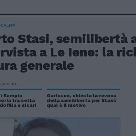
TUALITÀ
to Stasi, semilibertà a
ervista a Le Iene: la ri
ura generale
rgomento:
di Sempio
Garlasco, chiesta la revoca
eoria tra setta
della semilibertà per Stasi:
ofilia e sicari
qual è il motivo