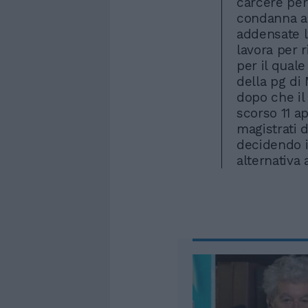
carcere per 
condanna al
addensate l
lavora per r
per il qual
della pg di
dopo che il
scorso 11 ap
magistrati 
decidendo i
alternativa 