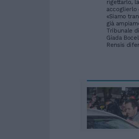
rigettarlo, 
accoglierlo 
«Siamo tranq
già ampiamen
Tribunale d
Giada Bocel
Rensis dife