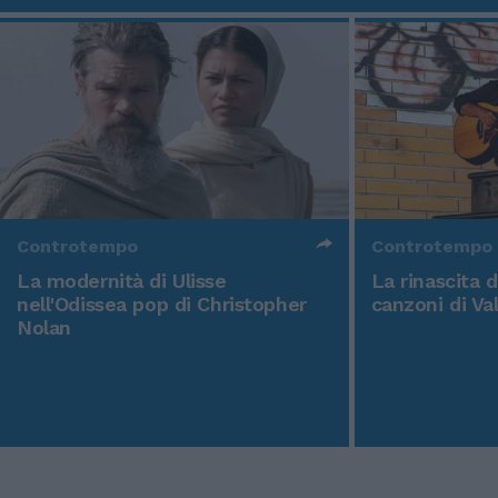
Controtempo
Controtempo
La modernità di Ulisse
La rinascita 
nell'Odissea pop di Christopher
canzoni di Va
Nolan