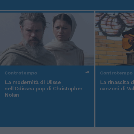
Controtempo
Controtempo
La modernità di Ulisse
La rinascita 
nell'Odissea pop di Christopher
canzoni di Va
Nolan