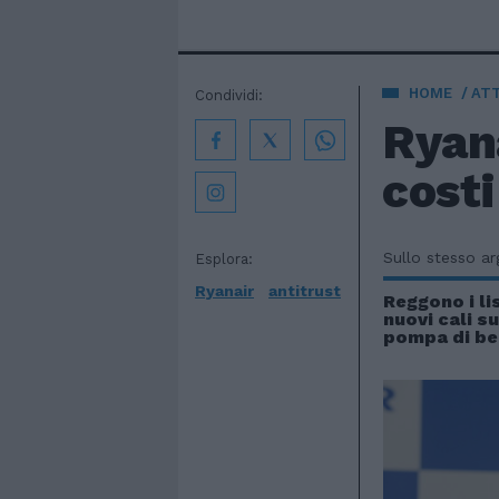
HOME
AT
Condividi:
Ryana
costi
Sullo stesso a
Esplora:
Ryanair
antitrust
Reggono i lis
nuovi cali s
pompa di be