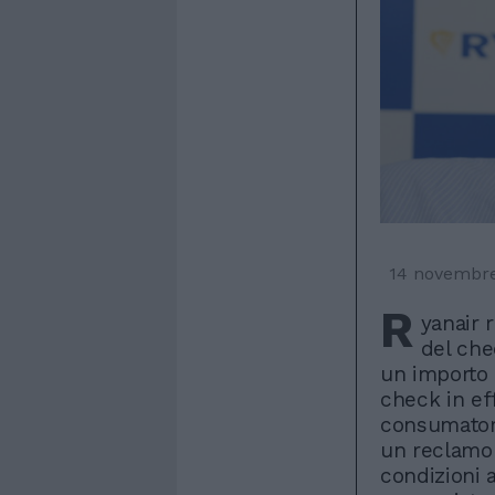
14 novembr
R
yanair 
del che
un importo p
check in eff
consumatori 
un reclamo 
condizioni a