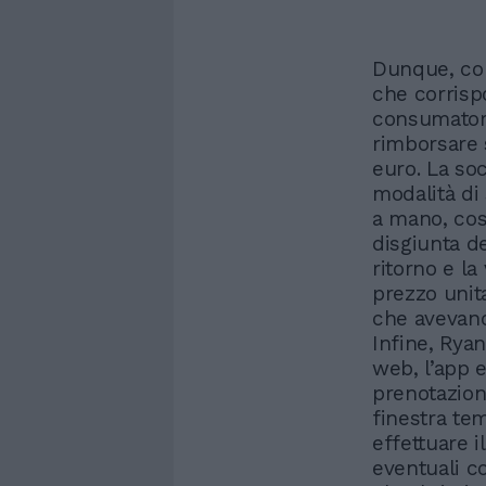
Dunque, con
che corrisp
consumatori
rimborsare 
euro. La soc
modalità di 
a mano, così
disgiunta de
ritorno e la
prezzo unit
che avevano
Infine, Ryan
web, l’app e
prenotazion
finestra te
effettuare i
eventuali co