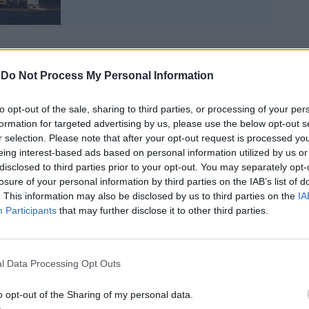
-
Do Not Process My Personal Information
nto contestato in sede di avvio, le
to opt-out of the sale, sharing to third parties, or processing of your per
 fornite dalla compagnia aerea sulle
formation for targeted advertising by us, please use the below opt-out s
applicabili al check-in online potevano
r selection. Please note that after your opt-out request is processed y
ngannevoli, perché non informavano
eing interest-based ads based on personal information utilized by us or
te i consumatori sul periodo di
disclosed to third parties prior to your opt-out. You may separately opt-
à del servizio e sul possibile aggravio di
losure of your personal information by third parties on the IAB’s list of
. This information may also be disclosed by us to third parties on the
IA
so di mancato check-in online entro il
Participants
that may further disclose it to other third parties.
cadenza fissato da Ryanair. Inoltre
veva rilevato che, in sede di prenotazione
tto di andata e ritorno, se l’utente avesse
l’opzione priorità e bagaglio a mano,
l Data Processing Opt Outs
iva automaticamente estesa ad entrambe
noltre, tutti i consumatori che nello stesso
o opt-out of the Sharing of my personal data.