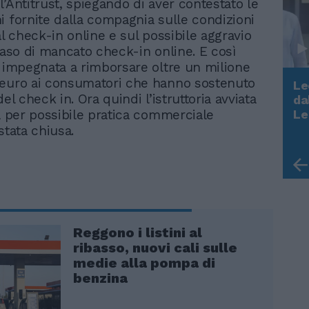
l’Antitrust, spiegando di aver contestato le
i fornite dalla compagnia sulle condizioni
al check-in online e sul possibile aggravio
 caso di mancato check-in online. E così
è impegnata a rimborsare oltre un milione
 euro ai consumatori che hanno sostenuto
Le
del check in. Ora quindi l’istruttoria avviata
da
Rudy Giuliani a Come States?
tà per possibile pratica commerciale
Le
Trump, Meloni e la strategia
 stata chiusa.
americana
Reggono i listini al
ribasso, nuovi cali sulle
medie alla pompa di
benzina