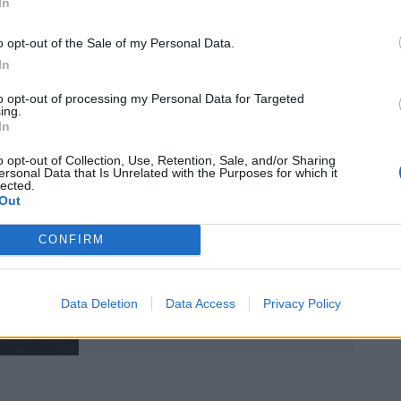
no effettuato prenotazioni di un volo (che
In
n totale oltre 100.000) e il check-in in
pagando il relativo supplemento,
o opt-out of the Sale of my Personal Data.
un ristoro di 15 euro o, in alternativa, un
In
valore di 20 euro utilizzabile per
to opt-out of processing my Personal Data for Targeted
servizi di Ryanair DAC.
ing.
In
o opt-out of Collection, Use, Retention, Sale, and/or Sharing
ersonal Data that Is Unrelated with the Purposes for which it
lected.
Out
Le Stelle di Branko, ecco
CONFIRM
le previsioni di giovedì 14
novembre
Data Deletion
Data Access
Privacy Policy