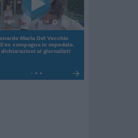
00:00
01:16
onardo Maria Del Vecchio
Terremoto, viene g
ll'ex compagna in ospedale.
video impressiona
 dichiarazioni ai giornalisti