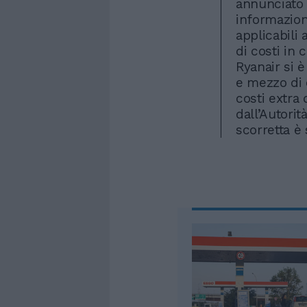
annunciato 
informazion
applicabili 
di costi in
Ryanair si 
e mezzo di
costi extra 
dall’Autori
scorretta è