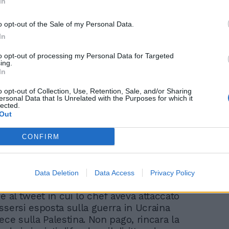
In
Scanzi contro chi
o opt-out of the Sale of my Personal Data.
avvelena il clima ma
In
sputa odio contro Meloni
e Salvini
to opt-out of processing my Personal Data for Targeted
ing.
In
o opt-out of Collection, Use, Retention, Sale, and/or Sharing
ersonal Data that Is Unrelated with the Purposes for which it
lected.
Out
fatto che non mi è arrivata nessuna
che non ho mai minacciato Liliana Segre
CONFIRM
invitato a condannare i crimini di
ur sapendo quanto lei non si occupi di
ndo si tratta di Palestina, grazie a tutte/i
Data Deletion
Data Access
Privacy Policy
gno", commenta Rubio sui social. Il
è al tweet in cui lo chef aveva attaccato
ssersi esposta sulla guerra in Ucraina
ece sulla Palestina. Non pago, rincara la