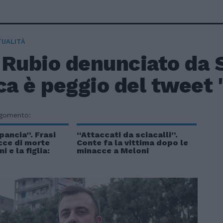
TUALITÀ
Rubio denunciato da S
ca è peggio del tweet 
rgomento:
pancia”. Frasi
“Attaccati da sciacalli”.
cce di morte
Conte fa la vittima dopo le
 e la figlia:
minacce a Meloni