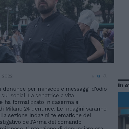
a
a
e 2022
a
In 
di denunce per minacce e messaggi d'odio
 sui social. La senatrice a vita
re ha formalizzato in caserma ai
 di Milano 24 denunce. Le indagini saranno
lla sezione Indagini telematiche del
stigativo dell’Arma del comando
 milanese. L’intenzione di denunciare era