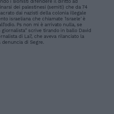
do i sionisti difendere il diritto ad
narsi dei palestinesi (semiti) che da 74
crato dai nazisti della colonia illegale
nto israeliana che chiamate 'Israele' è
all’odio. Ps non mi è arrivato nulla, se
giornalista" scrive tirando in ballo David
rnalista di La7, che aveva rilanciato la
la denuncia di Segre.