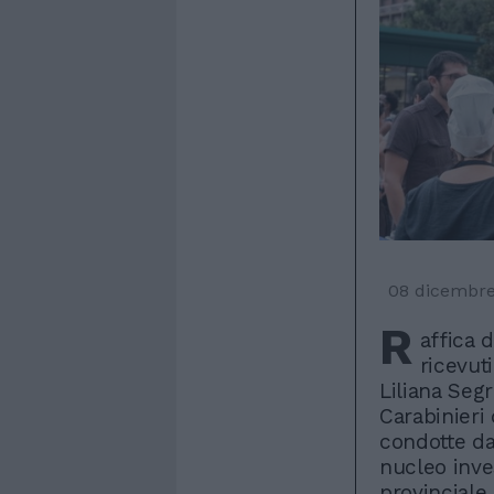
08 dicembr
R
affica 
ricevuti
Liliana Seg
Carabinieri
condotte da
nucleo inve
provinciale