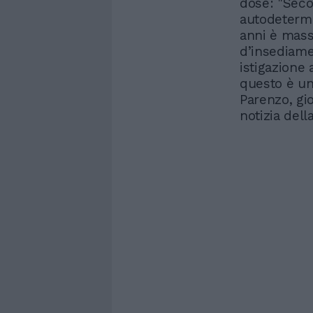
dose: "Secon
autodetermi
anni è massa
d’insediame
istigazione 
questo è un 
Parenzo, gio
notizia del