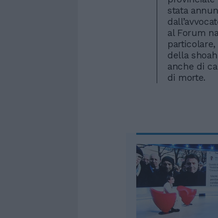
stata annunc
dall’avvoca
al Forum na
particolare,
della shoah 
anche di car
di morte.