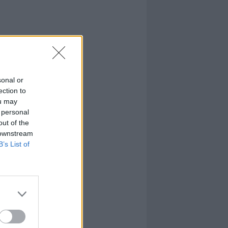
sonal or
ection to
ou may
 personal
out of the
 downstream
B’s List of