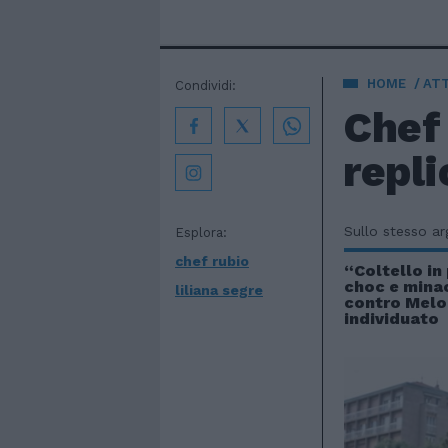
HOME
AT
Condividi:
Chef 
repli
Sullo stesso a
Esplora:
chef rubio
“Coltello in 
choc e mina
liliana segre
contro Meloni
individuato