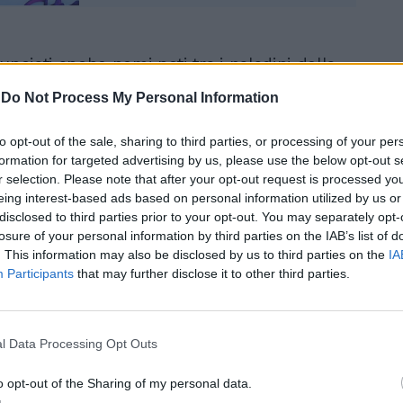
unciati anche nomi noti tra i paladini della
ù antagonista come chef Rubio, cuoco noto
-
Do Not Process My Personal Information
rasmissioni in tv ma anche per l'attivismo
Gabriele Rubini, questo il nome d'arte di
to opt-out of the sale, sharing to third parties, or processing of your per
o per le sue posizioni critiche verso
formation for targeted advertising by us, please use the below opt-out s
particolare, già nel 2019 era stato
r selection. Please note that after your opt-out request is processed y
er istigazione all’odio razziale per un
eing interest-based ads based on personal information utilized by us or
i definiva "abominevole" lo Stato ebraico.
disclosed to third parties prior to your opt-out. You may separately opt-
cia presentata a Milano Segre ha
losure of your personal information by third parties on the IAB’s list of
 alcuni dei recenti messaggi di odio
. This information may also be disclosed by us to third parties on the
IA
nline e sui social, anche di carattere
Participants
that may further disclose it to other third parties.
 insulti e minacce di morte provenienti dal
ax e No Green pass.
l Data Processing Opt Outs
o opt-out of the Sharing of my personal data.