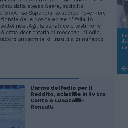
iata dalla stessa Segre, assistita
to Vincenzo Saponara, lo scorso novembre
zionale delle donne ebree d’Italia. In
 sottolinea l'Agi, la senatrice e testimone
è stata destinataria di messaggi di odio,
Le
attere antisemita, di insulti e di minacce
da
Rudy Giuliani a Come States?
Le
Trump, Meloni e la strategia
americana
L'arma dell'odio per il
Reddito, scintille in tv tra
Conte e Lucaselli-
Ronzulli