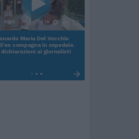
00:00
01:16
onardo Maria Del Vecchio
Terremoto, viene g
ll'ex compagna in ospedale.
video impressiona
 dichiarazioni ai giornalisti