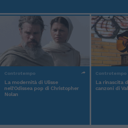
Controtempo
Controtempo
La modernità di Ulisse
La rinascita 
nell'Odissea pop di Christopher
canzoni di Va
Nolan