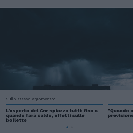
Sullo stesso argomento:
L'esperto del Cnr spiazza tutti: fino a
"Quando ar
quando farà caldo, effetti sulle
previsione
bollette