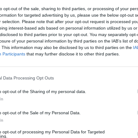
e dopo due tre settimane".
to opt-out of the sale, sharing to third parties, or processing of your per
formation for targeted advertising by us, please use the below opt-out s
 Spallanzani ha spiegato come a fronte di
r selection. Please note that after your opt-out request is processed y
notificati in paesi non endemici, quindi al
eing interest-based ads based on personal information utilized by us or
l'Africa centrale e occidentale, i decessi
disclosed to third parties prior to your opt-out. You may separately opt-
olo 5, pari a una letalità di 1,2 su 10 mila.
losure of your personal information by third parties on the IAB’s list of
osto le regioni italiane hanno cominciato
. This information may also be disclosed by us to third parties on the
IA
Participants
that may further disclose it to other third parties.
si con le prime dosi di vaccino da
n Veneto e Friuli è partita la campagna
osì come 2mila dosi di vaccino sono
Lombardia ed esaurite nei primi giorni.
l Data Processing Opt Outs
 chiedere ufficialmente all'assessore al
izia Moratti, una seconda fornitura per
o opt-out of the Sharing of my personal data.
ntuali liste d'attesa.
In
e autorità del Regno Unito hanno parlato di
o opt-out of the Sale of my Personal Data.
 fase di rallentamento mentre
In
zione mondiale della sanità ha espresso
to opt-out of processing my Personal Data for Targeted
te preoccupazione per l'accesso iniquo ai
ing.