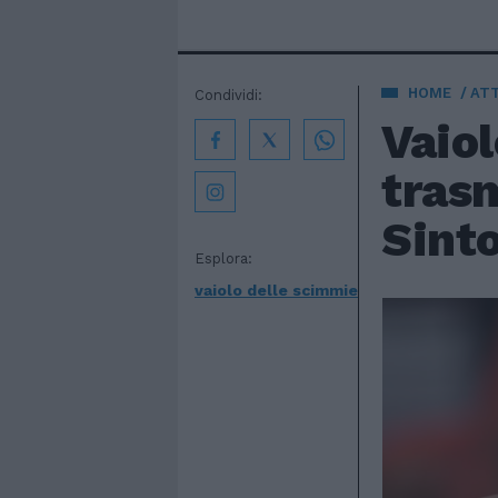
HOME
AT
Condividi:
Vaiol
trasm
Sint
Esplora:
vaiolo delle scimmie