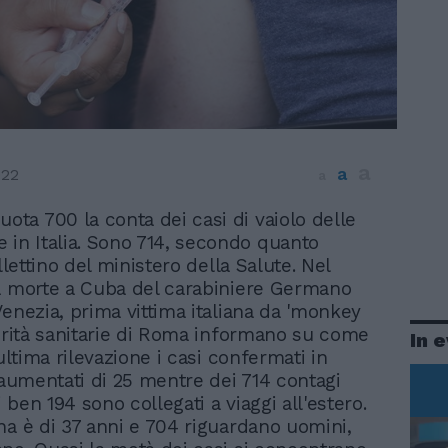
a
a
022
a
uota 700 la conta dei casi di vaiolo delle
 in Italia. Sono 714, secondo quanto
ollettino del ministero della Salute. Nel
a morte a Cuba del carabiniere Germano
Venezia, prima vittima italiana da 'monkey
torità sanitarie di Roma informano su come
In 
'ultima rilevazione i casi confermati in
o aumentati di 25 mentre dei 714 contagi
ben 194 sono collegati a viaggi all'estero.
na è di 37 anni e 704 riguardano uomini,