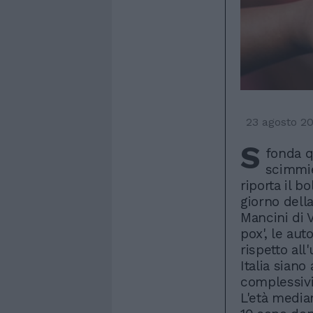
23 agosto 2
S
fonda q
scimmie
riporta il b
giorno dell
Mancini di 
pox', le au
rispetto all
Italia sian
complessivi 
L'età media