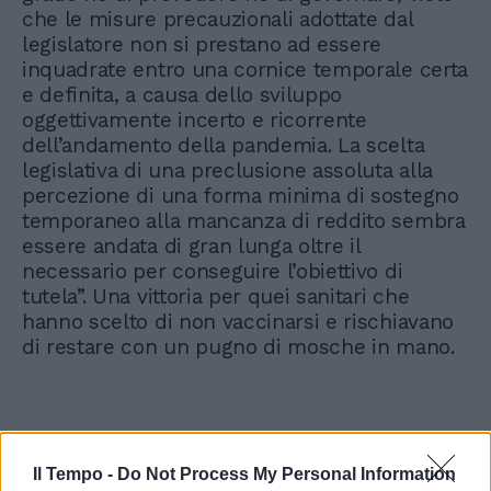
che le misure precauzionali adottate dal
legislatore non si prestano ad essere
inquadrate entro una cornice temporale certa
e definita, a causa dello sviluppo
oggettivamente incerto e ricorrente
dell’andamento della pandemia. La scelta
legislativa di una preclusione assoluta alla
percezione di una forma minima di sostegno
temporaneo alla mancanza di reddito sembra
essere andata di gran lunga oltre il
necessario per conseguire l’obiettivo di
tutela”. Una vittoria per quei sanitari che
hanno scelto di non vaccinarsi e rischiavano
di restare con un pugno di mosche in mano.
Il Tempo -
Do Not Process My Personal Information