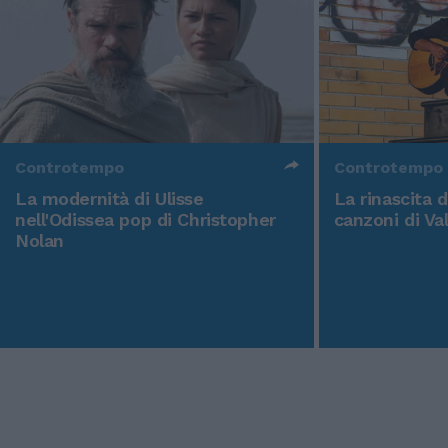
Controtempo
Controtempo
La modernità di Ulisse
La rinascita 
nell'Odissea pop di Christopher
canzoni di Va
Nolan