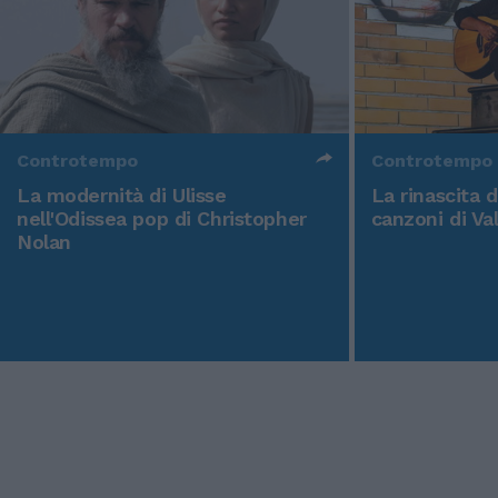
Controtempo
Controtempo
La modernità di Ulisse
La rinascita 
nell'Odissea pop di Christopher
canzoni di Va
Nolan