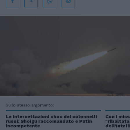
Sullo stesso argomento:
Le intercettazioni choc dei colonnelli
Con i miss
russi: Shoigu raccomandato e Putin
"ribaltata
incompetente
dell'Intel