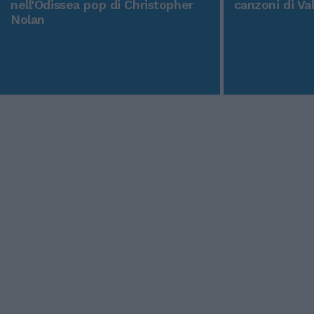
nell'Odissea pop di Christopher
canzoni di Va
Nolan