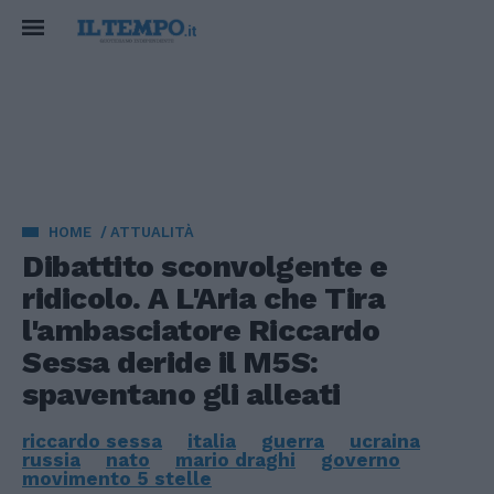
HOME
ATTUALITÀ
Dibattito sconvolgente e
ridicolo. A L'Aria che Tira
l'ambasciatore Riccardo
Sessa deride il M5S:
spaventano gli alleati
riccardo sessa
italia
guerra
ucraina
russia
nato
mario draghi
governo
movimento 5 stelle