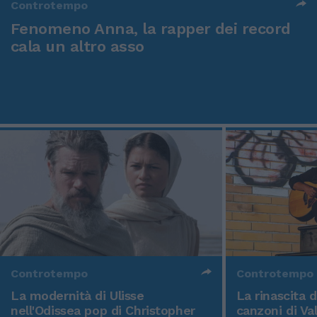
Controtempo
Fenomeno Anna, la rapper dei record
cala un altro asso
Controtempo
Controtempo
La modernità di Ulisse
La rinascita 
nell'Odissea pop di Christopher
canzoni di Va