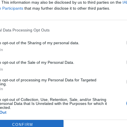
. This information may also be disclosed by us to third parties on the
IA
verità"
Participants
that may further disclose it to other third parties.
l Data Processing Opt Outs
o opt-out of the Sharing of my personal data.
In
essaggio, il più inquietante e usato dai
va cardine del suicidio di Rossi, nel
o opt-out of the Sale of my Personal Data.
ager annuncia la sua volontà di togliersi
In
la ha confermato di non aver visto quella
la mail il giorno successivo alla morte di
to opt-out of processing my Personal Data for Targeted
ing.
ita dai server della banca. L'ex ad ha ieri
In
 non essere stato lui a cancellarla, così
uto anche da Fanti e Pieraccini. Dunque
o opt-out of Collection, Use, Retention, Sale, and/or Sharing
ersonal Data that Is Unrelated with the Purposes for which it
eva libero accesso ai server di posta di
lected.
è apparso provato dalla vicenda. «Avessi
Out
 mail avrei avvisato l'ufficio del personale»,
Insieme a tanti problemi questa tragedia mi
CONFIRM