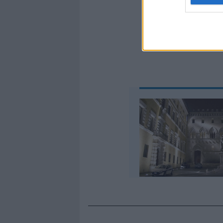
ha colpito 
mi crea un 
sono ancora 