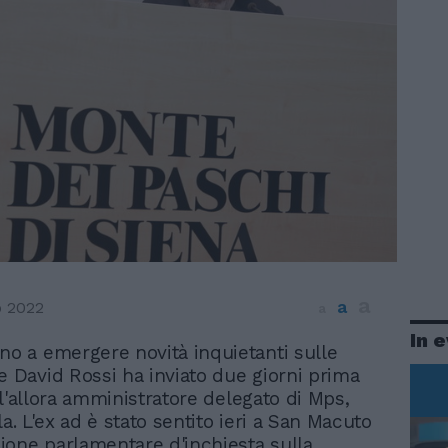
a
a
o 2022
a
In 
no a emergere novità inquietanti sulle
e David Rossi ha inviato due giorni prima
ll'allora amministratore delegato di Mps,
la. L'ex ad è stato sentito ieri a San Macuto
one parlamentare d'inchiesta sulla