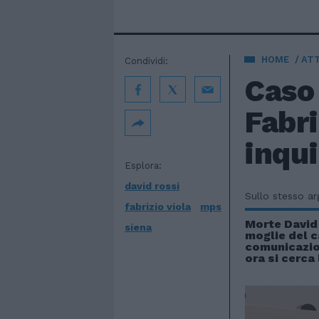
HOME
AT
Condividi:
Caso 
Fabri
inqui
Esplora:
david rossi
Sullo stesso a
fabrizio viola
mps
Morte David 
siena
moglie del 
comunicazio
ora si cerca 