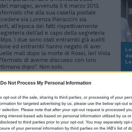
el manager, avvenuta il 6 marzo 2013.
nfermato che alla sua casella postale
cedere sia Lorenza Pieraccini sia
nti, all'epoca dei fatti rispettivamente
egreteria dell'ad e capo della segreteria
 Mps. I due sono stati entrambi già auditi
ione ed entrambi hanno negato di aver
Le
uelle mail dopo la morte di Rossi, ieri Viola
da
ffermato di averne discusso con loro
Rudy Giuliani a Come States?
Le
Trump, Meloni e la strategia
ttimana dopo". Non solo.
americana
-
Do Not Process My Personal Information
to opt-out of the sale, sharing to third parties, or processing of your per
formation for targeted advertising by us, please use the below opt-out s
Morte David Rossi, parla
r selection. Please note that after your opt-out request is processed y
la moglie del capo
eing interest-based ads based on personal information utilized by us or
disclosed to third parties prior to your opt-out. You may separately opt-
comunicazione Mps:
losure of your personal information by third parties on the IAB’s list of
"Solo ora si cerca la