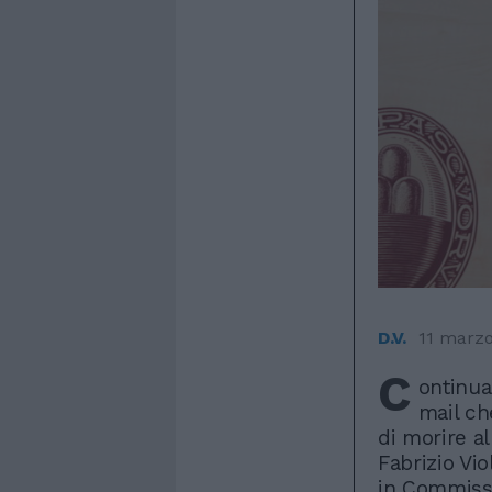
D.V.
11 marz
C
ontinua
mail ch
di morire a
Fabrizio Vio
in Commissi