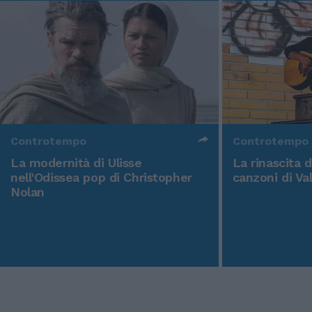
Controtempo
Controtempo
La modernità di Ulisse
La rinascita 
nell'Odissea pop di Christopher
canzoni di Va
Nolan