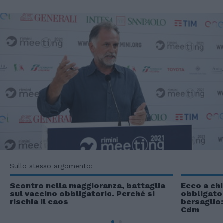
Sullo stesso argomento:
Scontro nella maggioranza, battaglia
Ecco a chi
sul vaccino obbligatorio. Perché si
obbligator
rischia il caos
bersaglio:
Cdm