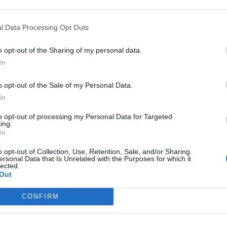
l Data Processing Opt Outs
o opt-out of the Sharing of my personal data.
In
 del cosiddetto super green pass, Ricciardi
na stretta ulteriore. Per accelerare con le
o opt-out of the Sale of my Personal Data.
i anti-Covid, prime e terze dosi, occorre
In
ass solo per vaccinati e per chi è guarito»
osì all’Adnkronos Salute Walter Ricciardi,
to opt-out of processing my Personal Data for Targeted
 del ministro della Salute Roberto
ing.
In
ocente di Igiene all’università Cattolica
 su Twitter ha rilanciato l’appello del
o opt-out of Collection, Use, Retention, Sale, and/or Sharing
lla Sanità tedesco, Jens Spahn, ai
ersonal Data that Is Unrelated with the Purposes for which it
lected.
: «Vaccinati, guariti o morti» entro la fine
Out
.
CONFIRM