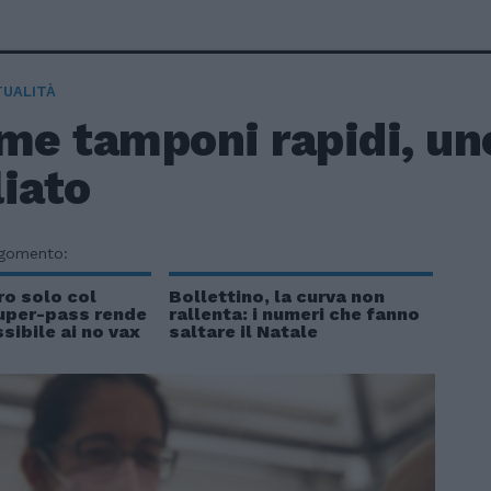
TUALITÀ
me tamponi rapidi, un
iato
rgomento:
ro solo col
Bollettino, la curva non
super-pass rende
rallenta: i numeri che fanno
sibile ai no vax
saltare il Natale