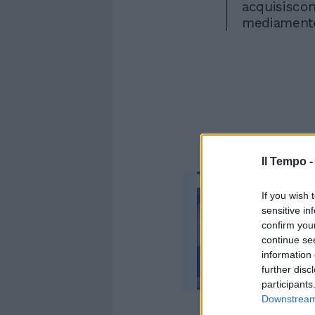
acquisiscon
mediamente 
Il Tempo 
If you wish 
sensitive in
confirm you
continue se
information 
further disc
participants
Downstream 