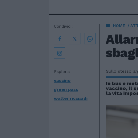
HOME
AT
Condividi:
Allar
sbagl
Sullo stesso a
Esplora:
vaccino
In bus e met
vaccino, il 
green pass
la vita impos
walter ricciardi