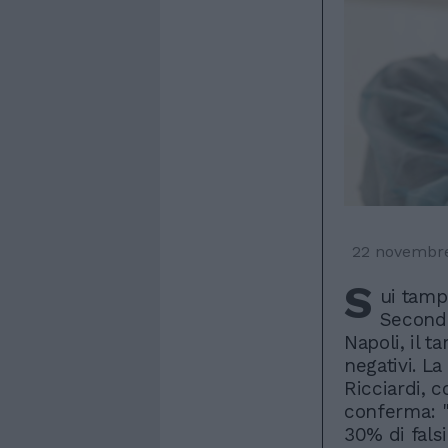
22 novembr
S
ui tampo
Secondo
Napoli, il 
negativi. L
Ricciardi, 
conferma: "
30% di falsi