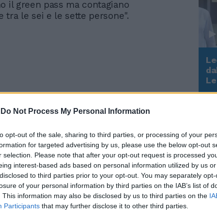
o il green pass ma contagiano
tra le sei e le sette persone".
Le
da
Rudy Giuliani a Come States?
Le
Trump, Meloni e la strategia
americana
-
Do Not Process My Personal Information
La ricetta di Ricciardi per
to opt-out of the sale, sharing to third parties, or processing of your per
battere il Covid: vaccino
formation for targeted advertising by us, please use the below opt-out s
obbligatorio e super
r selection. Please note that after your opt-out request is processed y
green pass accorciato
eing interest-based ads based on personal information utilized by us or
disclosed to third parties prior to your opt-out. You may separately opt-
losure of your personal information by third parties on the IAB’s list of
. This information may also be disclosed by us to third parties on the
IA
Participants
that may further disclose it to other third parties.