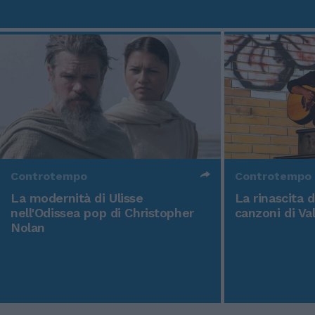
Controtempo
Controtempo
La modernità di Ulisse
La rinascita 
nell'Odissea pop di Christopher
canzoni di Va
Nolan