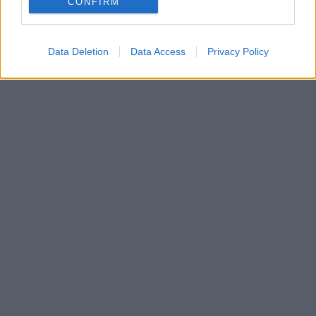
CONFIRM
Data Deletion
Data Access
Privacy Policy