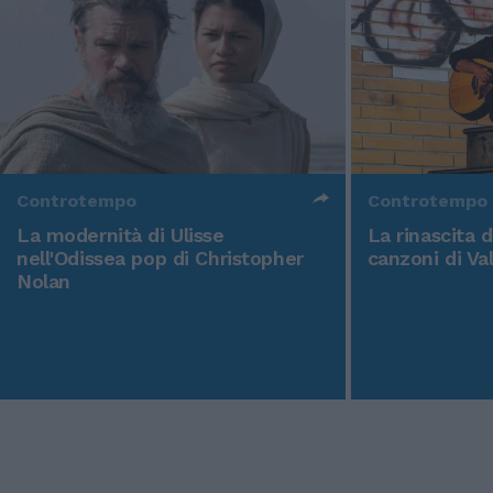
Controtempo
Controtempo
La modernità di Ulisse
La rinascita 
nell'Odissea pop di Christopher
canzoni di Va
Nolan