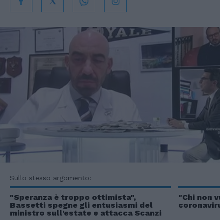
Sullo stesso argomento:
"Speranza è troppo ottimista",
"Chi non v
Bassetti spegne gli entusiasmi del
coronaviru
ministro sull'estate e attacca Scanzi