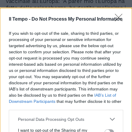
vaccinale all’Europa: “A parer mio l’Europa ha
fatto delle sciocchezze, ha gestito malissimo i
contratti e il rapporto con le case
Il Tempo -
Do Not Process My Personal Information
farmaceutiche.” Poi sul profondo divario che
esiste tra le regioni in Italia si esprime anche
If you wish to opt-out of the sale, sharing to third parties, or
Claudio Brachino: “credo che le regioni
processing of your personal or sensitive information for
debbano farsi aiutare e uniformarsi, bisogna
targeted advertising by us, please use the below opt-out
che lo Stato e il governo Draghi dia delle
section to confirm your selection. Please note that after your
norme comuni, che siano univoche. Poi
opt-out request is processed you may continue seeing
conclude: “Perché finché non ci vacciniamo
interest-based ads based on personal information utilized by
staremo ancora qui a discutere di varianti
us or personal information disclosed to third parties prior to
fino alla fine del 2022, quando però, già
your opt-out. You may separately opt-out of the further
saremo falliti come paese”.
disclosure of your personal information by third parties on the
IAB’s list of downstream participants. This information may
also be disclosed by us to third parties on the
IAB’s List of
Downstream Participants
that may further disclose it to other
third parties.
Personal Data Processing Opt Outs
I want to opt-out of the Sharing of my