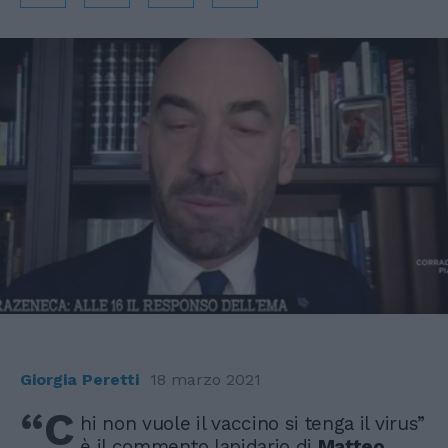
Giorgia Peretti
18 marzo 2021
“C
hi non vuole il vaccino si tenga il virus”
è il commento lapidario di
Matteo