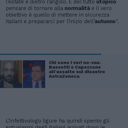
l'estate è dietro l’angolo. È del tutto
utopico
pensare di tornare alla
normalità
e il vero
obiettivo è quello di mettere in sicurezza
italiani e prepararci per l'inizio dell'
autunno
".
Chi sono i veri no-vax.
Bassetti e Capezzone
all'assalto sul disastro
AstraZeneca
L’infettivologo ligure ha quindi spento gli
entusiasmi degli italiani arrivati dopo le