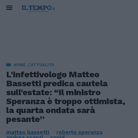
HOME
ATTUALITÀ
L'infettivologo Matteo
Bassetti predica cautela
sull'estate: “Il ministro
Speranza è troppo ottimista,
la quarta ondata sarà
pesante”
matteo bassetti
roberto speranza
andrea scanzi
covid