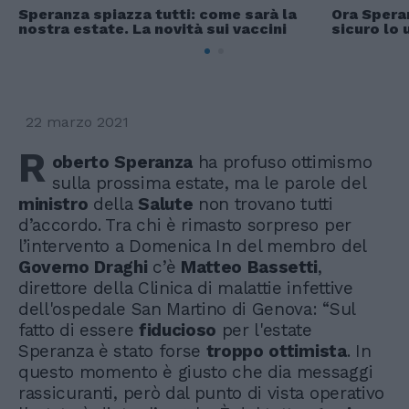
Speranza spiazza tutti: come sarà la
Ora Speran
nostra estate. La novità sui vaccini
sicuro lo
22 marzo 2021
R
oberto
Speranza
ha profuso ottimismo
sulla prossima estate, ma le parole del
ministro
della
Salute
non trovano tutti
d’accordo. Tra chi è rimasto sorpreso per
l’intervento a Domenica In del membro del
Governo
Draghi
c’è
Matteo
Bassetti
,
direttore della Clinica di malattie infettive
dell'ospedale San Martino di Genova: “Sul
fatto di essere
fiducioso
per l'estate
Speranza è stato forse
troppo
ottimista
. In
questo momento è giusto che dia messaggi
rassicuranti, però dal punto di vista operativo