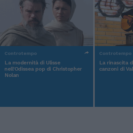
Controtempo
Controtempo
La modernità di Ulisse
La rinascita 
nell'Odissea pop di Christopher
canzoni di Va
Nolan