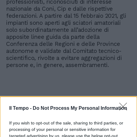
professionisti, riconosciuti di interesse
nazionale da Coni, Cip e dalle rispettive
federazioni. A partire dal 15 febbraio 2021, gli
impianti sono aperti agli sciatori amatoriali
solo subordinatamente all’adozione di
apposite linee guida da parte della
Conferenza delle Regioni e delle Province
autonome e validate dal Comitato tecnico-
scientifico, rivolte a evitare aggregazioni di
persone e, in genere, assembramenti.
Il Tempo -
Do Not Process My Personal Information
Scopri che puoi fare nella tua
città: sul sito "PossoUscire"
la guida per evitare multe
If you wish to opt-out of the sale, sharing to third parties, or
processing of your personal or sensitive information for
targeted advertising by us, please use the below opt-out