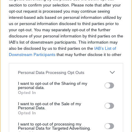
section to confirm your selection. Please note that after your
opt-out request is processed you may continue seeing
interest-based ads based on personal information utilized by
Zona rossa
(Bolzano, Lombardia e Sicilia)
us or personal information disclosed to third parties prior to
your opt-out. You may separately opt-out of the further
SPOSTAMENTI
. Vietato ogni spostamento
disclosure of your personal information by third parties on the
anche all’interno dei comuni, salvo che per
IAB’s list of downstream participants. This information may
gli spostamenti motivati da comprovate
also be disclosed by us to third parties on the
IAB’s List of
esigenze lavorative o situazioni di necessità
Downstream Participants
that may further disclose it to other
ovvero per motivi di salute. Sono comunque
third parties.
consentiti gli spostamenti strettamente
Personal Data Processing Opt Outs
necessari ad assicurare lo svolgimento della
didattica in presenza nei limiti in cui la stessa
I want to opt-out of the Sharing of my
è consentita. È consentito il rientro presso il
personal data.
Opted In
proprio domicilio, abitazione o residenza. Si
può andare una sola volta al giorno nel
I want to opt-out of the Sale of my
proprio comune, tra le 5 e le 22, a casa di
Personal Data.
Opted In
amici e parenti massimo in due (non si
contano minori di 14 anni e persone disabili o
I want to opt-out of processing my
non autosufficienti conviventi). Per i comuni
Personal Data for Targeted Advertising.