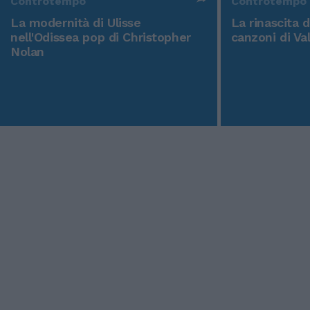
Controtempo
Controtempo
La modernità di Ulisse
La rinascita 
nell'Odissea pop di Christopher
canzoni di Va
Nolan