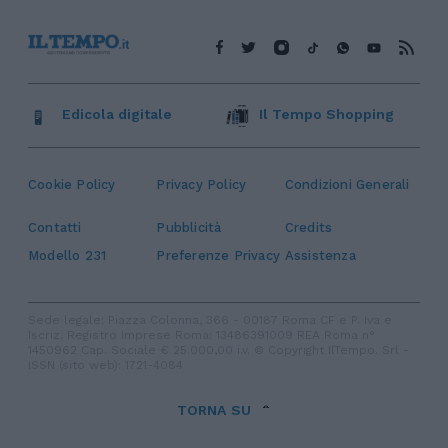
Edicola digitale
Il Tempo Shopping
Cookie Policy
Privacy Policy
Condizioni Generali
Contatti
Pubblicità
Credits
Modello 231
Preferenze Privacy
Assistenza
Sede legale: Piazza Colonna, 366 - 00187 Roma CF e P. Iva e
Iscriz. Registro Imprese Roma: 13486391009 REA Roma n°
1450962 Cap. Sociale € 25.000,00 i.v. © Copyright IlTempo. Srl -
ISSN (sito web): 1721-4084
TORNA SU