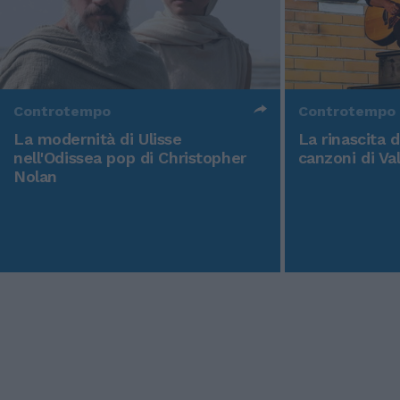
Controtempo
Controtempo
La modernità di Ulisse
La rinascita 
nell'Odissea pop di Christopher
canzoni di Va
Nolan