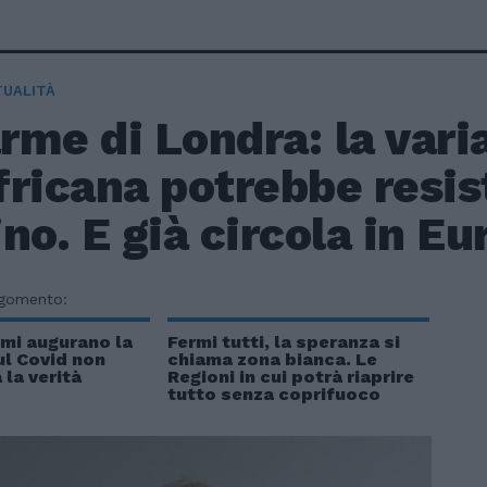
TUALITÀ
arme di Londra: la vari
ricana potrebbe resis
no. E già circola in Eu
rgomento:
mi augurano la
Fermi tutti, la speranza si
ul Covid non
chiama zona bianca. Le
 la verità
Regioni in cui potrà riaprire
tutto senza coprifuoco