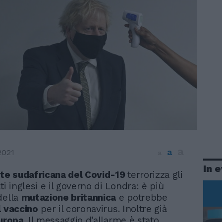
a
a
2021
a
In 
nte sudafricana del Covid-19
terrorizza gli
ti inglesi e il governo di Londra: è più
della
mutazione britannica
e potrebbe
l vaccino
per il coronavirus. Inoltre già
uropa
. Il messaggio d’allarme è stato