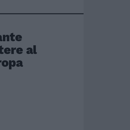
ante
tere al
ropa