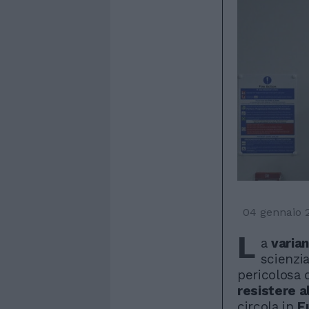
04 gennaio 
L
a
varia
scienzia
pericolosa 
resistere a
circola in
E