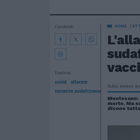
HOME
AT
Condividi:
L'all
sudaf
vacci
Esplora:
covid
allarme
Sullo stesso a
variante sudafricana
Montesano: 
morte. Ma s
dicono tutta