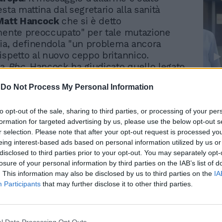
sta mattina dal segretario alla sanità
Matt Hancock
che si è detto
mente preoccupato" per tale mutazione
tia, definendola "un problema ancora
ispetto al nuovo ceppo britannico.
la
Bbc
, Hancock ha giudicato quello legato
te sudafricana "un problema molto, molto
Le
-
Do Not Process My Personal Information
". In particolare, alcuni scienziati
da
temono che alcune mutazioni della
Rudy Giuliani a Come States?
Le
Trump, Meloni e la strategia
dafricana possano incidere sull’efficacia
to opt-out of the sale, sharing to third parties, or processing of your per
americana
formation for targeted advertising by us, please use the below opt-out s
attualmente operativi.
r selection. Please note that after your opt-out request is processed y
eing interest-based ads based on personal information utilized by us or
disclosed to third parties prior to your opt-out. You may separately opt-
losure of your personal information by third parties on the IAB’s list of
. This information may also be disclosed by us to third parties on the
IA
Participants
that may further disclose it to other third parties.
Fermi tutti, la speranza si
chiama zona bianca. Le
Regioni in cui potrà