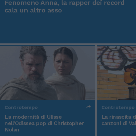
Fenomeno Anna, la rapper dei record
cala un altro asso
Controtempo
Controtempo
La modernità di Ulisse
La rinascita 
nell'Odissea pop di Christopher
canzoni di Va
Nolan