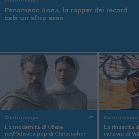
Fenomeno Anna, la rapper dei record
cala un altro asso
Controtempo
Controtempo
La modernità di Ulisse
La rinascita 
nell'Odissea pop di Christopher
canzoni di Va