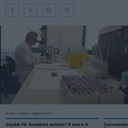
Sullo stesso argomento:
Covid-19: bambini untori? Il naso li
Coronavir