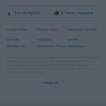
Edicola digitale
Il Tempo Shopping
Cookie Policy
Privacy Policy
Condizioni Generali
Contatti
Pubblicità
Credits
Modello 231
Preferenze Privacy
Assistenza
Sede legale: Piazza Colonna, 366 - 00187 Roma CF e P. Iva e
Iscriz. Registro Imprese Roma: 13486391009 REA Roma n°
1450962 Cap. Sociale € 25.000,00 i.v. © Copyright IlTempo. Srl -
ISSN (sito web): 1721-4084
TORNA SU