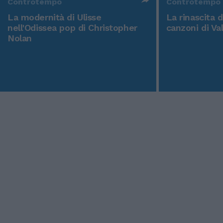
Controtempo
Controtempo
La modernità di Ulisse
La rinascita 
nell'Odissea pop di Christopher
canzoni di Va
Nolan