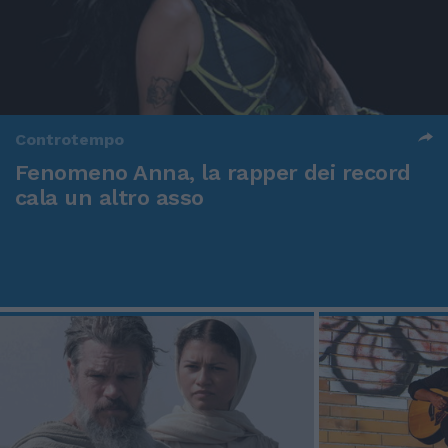
Controtempo
Fenomeno Anna, la rapper dei record
cala un altro asso