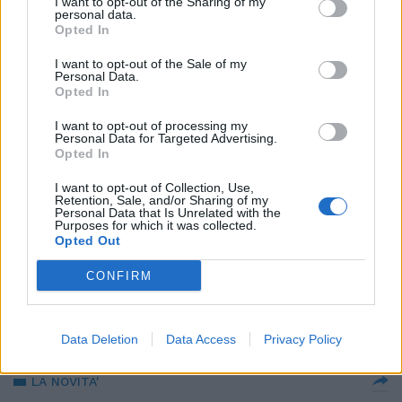
I want to opt-out of the Sharing of my
ESCLUSIVA SU "OGGI"
personal data.
Opted In
Dal palco alle cene, Al Bano e
Romina mano nella mano
I want to opt-out of the Sale of my
Personal Data.
29/07/2018
Opted In
I want to opt-out of processing my
NUOVE PROPOSTE
Personal Data for Targeted Advertising.
Opted In
Ecco i piatti di Bruno Barbieri per
Daruma sushi
I want to opt-out of Collection, Use,
Retention, Sale, and/or Sharing of my
20/05/2018
Personal Data that Is Unrelated with the
Purposes for which it was collected.
Opted Out
OFFICINE FARNETO
CONFIRM
A Roma si mangia con lo street
food giapponese
24/10/2017
Data Deletion
Data Access
Privacy Policy
LA NOVITA'