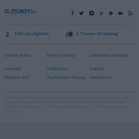
Edicola digitale
Il Tempo Shopping
Cookie Policy
Privacy Policy
Condizioni Generali
Contatti
Pubblicità
Credits
Modello 231
Preferenze Privacy
Assistenza
Sede legale: Piazza Colonna, 366 - 00187 Roma CF e P. Iva e Iscriz.
Registro Imprese Roma: 13486391009 REA Roma n° 1450962 Cap.
Sociale € 25.000,00 i.v. © Copyright IlTempo. Srl - ISSN (sito web):
1721-4084
TORNA SU