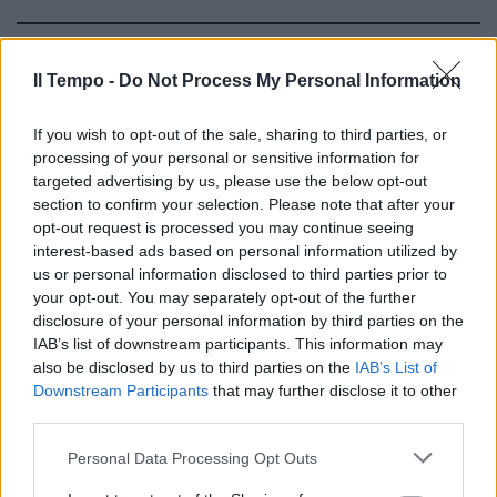
NEL CUORE DELLA CAPITALE
Dal sushi brasiliano alla pinsa
Il Tempo -
Do Not Process My Personal Information
ciociara, apre a Roma Aforisma
If you wish to opt-out of the sale, sharing to third parties, or
13/12/2019
processing of your personal or sensitive information for
targeted advertising by us, please use the below opt-out
"VIA JAPAN" DALL'11 AL 13 OTTOBRE
section to confirm your selection. Please note that after your
opt-out request is processed you may continue seeing
Arriva a Roma il Giappone nel
interest-based ads based on personal information utilized by
piatto
us or personal information disclosed to third parties prior to
05/10/2019
your opt-out. You may separately opt-out of the further
disclosure of your personal information by third parties on the
IAB’s list of downstream participants. This information may
L' ABITACOLO
also be disclosed by us to third parties on the
IAB’s List of
Ho incontrato il premier Conte e
Downstream Participants
that may further disclose it to other
sui cantieri ci siamo detti che...
third parties.
06/03/2019
Personal Data Processing Opt Outs