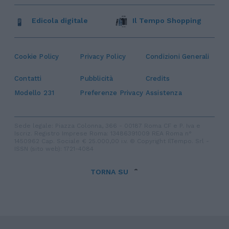
Edicola digitale
Il Tempo Shopping
Cookie Policy
Privacy Policy
Condizioni Generali
Contatti
Pubblicità
Credits
Modello 231
Preferenze Privacy
Assistenza
Sede legale: Piazza Colonna, 366 - 00187 Roma CF e P. Iva e
Iscriz. Registro Imprese Roma: 13486391009 REA Roma n°
1450962 Cap. Sociale € 25.000,00 i.v. © Copyright IlTempo. Srl -
ISSN (sito web): 1721-4084
TORNA SU