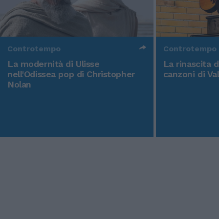
Controtempo
Controtempo
La modernità di Ulisse
La rinascita 
nell'Odissea pop di Christopher
canzoni di Va
Nolan