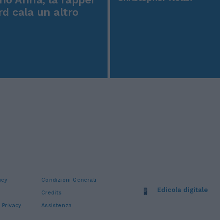
rd cala un altro
icy
Condizioni Generali
Edicola digitale
Credits
 Privacy
Assistenza