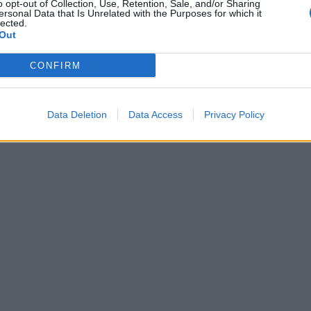
o opt-out of Collection, Use, Retention, Sale, and/or Sharing
ersonal Data that Is Unrelated with the Purposes for which it
lected.
Out
CONFIRM
Data Deletion
Data Access
Privacy Policy