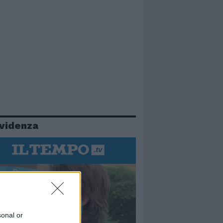
evidenza
sonal or