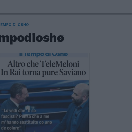
TEMPO DI OSHO
empodioshø