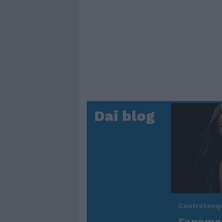
Dai blog
Controtem
Fenomen