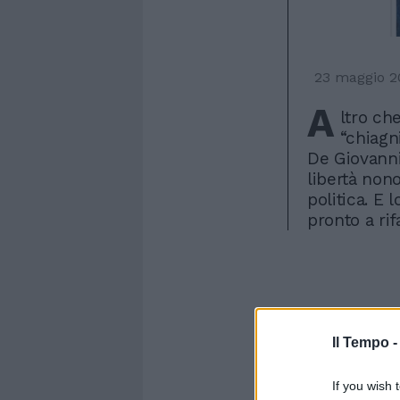
23 maggio 2
A
ltro ch
“chiagni
De Giovanni
libertà non
politica. E 
pronto a rif
Il Tempo 
If you wish 