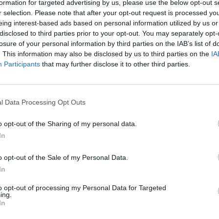
formation for targeted advertising by us, please use the below opt-out s
r selection. Please note that after your opt-out request is processed y
eing interest-based ads based on personal information utilized by us or
disclosed to third parties prior to your opt-out. You may separately opt-
Le
losure of your personal information by third parties on the IAB’s list of
da
. This information may also be disclosed by us to third parties on the
IA
Rudy Giuliani a Come States?
Le
Participants
that may further disclose it to other third parties.
Trump, Meloni e la strategia
americana
l Data Processing Opt Outs
o opt-out of the Sharing of my personal data.
In
o opt-out of the Sale of my Personal Data.
In
to opt-out of processing my Personal Data for Targeted
ing.
In