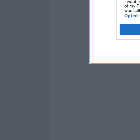
I want t
of my P
was col
Opted 