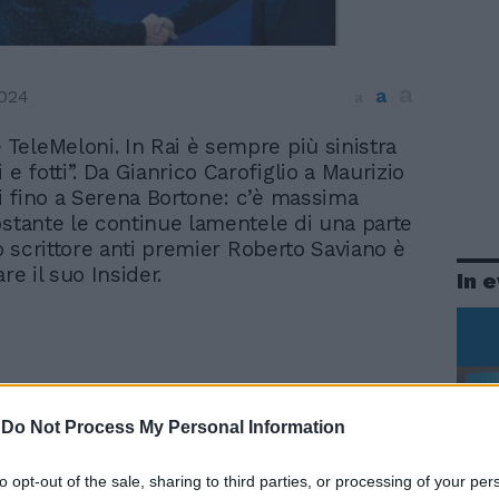
a
a
024
a
e TeleMeloni. In Rai è sempre più sinistra
 e fotti”. Da Gianrico Carofiglio a Maurizio
 fino a Serena Bortone: c’è massima
ostante le continue lamentele di una parte
lo scrittore anti premier Roberto Saviano è
are il suo Insider.
In 
-
Do Not Process My Personal Information
to opt-out of the sale, sharing to third parties, or processing of your per