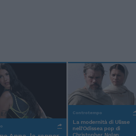
Controtempo
La modernità di Ulisse
po
nell'Odissea pop di
Christopher Nolan
o Anna, la rapper