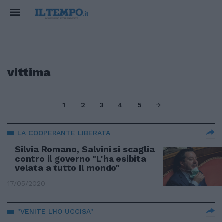
vittima
1
2
3
4
5
LA COOPERANTE LIBERATA
Silvia Romano, Salvini si scaglia
contro il governo "L'ha esibita
velata a tutto il mondo"
17/05/2020
"VENITE L'HO UCCISA"