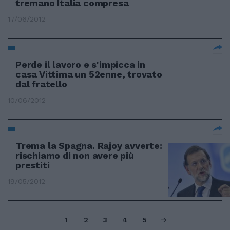
tremano Italia compresa
17/06/2012
Perde il lavoro e s'impicca in
casa Vittima un 52enne, trovato
dal fratello
10/06/2012
Trema la Spagna. Rajoy avverte:
rischiamo di non avere più
prestiti
19/05/2012
1
2
3
4
5