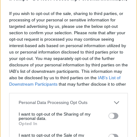
stuprato tra i rifiuti" Caccia a
quattro bengalesi
If you wish to opt-out of the sale, sharing to third parties, or
20/05/2018
processing of your personal or sensitive information for
targeted advertising by us, please use the below opt-out
section to confirm your selection. Please note that after your
OMICIDIO NELLA NOTTE
opt-out request is processed you may continue seeing
Mentana, ucciso a pugni per un
interest-based ads based on personal information utilized by
debito. Arrestato un 30enne
us or personal information disclosed to third parties prior to
della zona
your opt-out. You may separately opt-out of the further
disclosure of your personal information by third parties on the
30/03/2018
IAB’s list of downstream participants. This information may
also be disclosed by us to third parties on the
IAB’s List of
DOPO L'ANNIVERSARIO DI VIA FANI
Downstream Participants
that may further disclose it to other
third parties.
Caso Balzerani, la Procura apre
un fascicolo
Personal Data Processing Opt Outs
24/03/2018
I want to opt-out of the Sharing of my
personal data.
Opted In
PRIMA VITTIMA A TORINO
Allarme Pink, la droga sintetica
I want to opt-out of the Sale of my