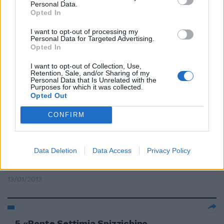
Personal Data.
che ha fatto strage in Usa
Opted In
sbarca in Italia: prima vittima.
"Effetti devastanti"
I want to opt-out of processing my
Personal Data for Targeted Advertising.
22/10/2017
Opted In
I want to opt-out of Collection, Use,
Retention, Sale, and/or Sharing of my
Personal Data that Is Unrelated with the
Napoli, albero precipita su
Purposes for which it was collected.
un'auto: morta una donna
Opted Out
16/06/2013
CONFIRM
Data Deletion
Data Access
Privacy Policy
La corsa «maledetta» fa un
altra vittima
13/01/2013
5 «Ponte Settimia Spizzichino,