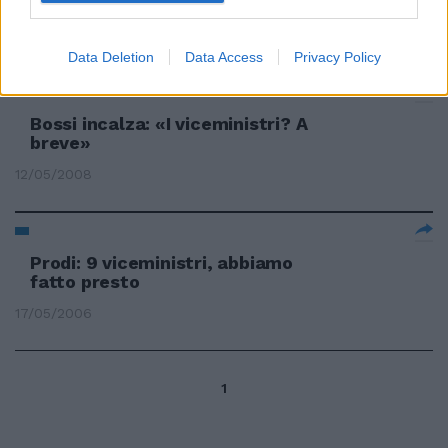
...
11/01/2009
Data Deletion
Data Access
Privacy Policy
Bossi incalza: «I viceministri? A
breve»
12/05/2008
Prodi: 9 viceministri, abbiamo
fatto presto
17/05/2006
1