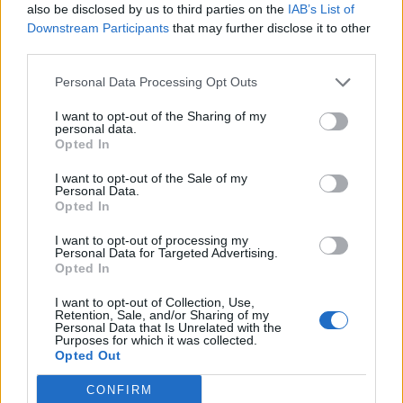
also be disclosed by us to third parties on the
IAB’s List of
LA SQUADRA
Downstream Participants
that may further disclose it to other
17/06/2018
third parties.
Personal Data Processing Opt Outs
I want to opt-out of the Sharing of my
Monti al lavoro. Alfano avverte:
personal data.
"Pdl leale ma non subalterno"
Opted In
20/11/2011
I want to opt-out of the Sale of my
Personal Data.
Opted In
I want to opt-out of processing my
E ora si apre la partita di
Personal Data for Targeted Advertising.
viceministri e sottosegretari
Opted In
20/11/2011
I want to opt-out of Collection, Use,
Retention, Sale, and/or Sharing of my
Personal Data that Is Unrelated with the
Purposes for which it was collected.
Opted Out
Due nuovi ministri, tre
viceministri e circa una decina di
CONFIRM