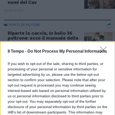
nomi del Cav
22/10/2022
POSTI DI POTERE
Riparte la caccia, in ballo 36
poltrone: ecco il manuale della
spartizione
14/02/2021
Il Tempo -
Do Not Process My Personal Information
If you wish to opt-out of the sale, sharing to third parties, or
PER GOVERNARE C'È TEMPO
processing of your personal or sensitive information for
Un anno a scannarsi sui posti da
targeted advertising by us, please use the below opt-out
viceministri
section to confirm your selection. Please note that after your
opt-out request is processed you may continue seeing
31/08/2020
interest-based ads based on personal information utilized by
us or personal information disclosed to third parties prior to
LE NOMINE
your opt-out. You may separately opt-out of the further
disclosure of your personal information by third parties on the
Il governo nomina sei
IAB’s list of downstream participants. This information may
viceministri e 39 sottosegretari